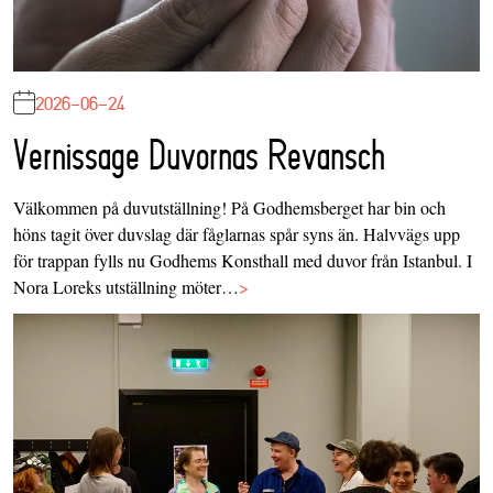
2026-06-24
Vernissage Duvornas Revansch
Välkommen på duvutställning! På Godhemsberget har bin och
höns tagit över duvslag där fåglarnas spår syns än. Halvvägs upp
för trappan fylls nu Godhems Konsthall med duvor från Istanbul. I
Nora Loreks utställning möter…
>