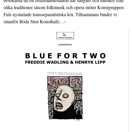
besökarna till en fredsmanifestation där sångare och musiker från
olika traditioner såsom folkmusik och opera möter Konstgruppen
Fuls nystartade transseparatistiska kör. Tillsammans binder vi
(utanför Röda Sten Konsthall)…
>