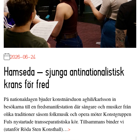
2026-06-24
Hamseda – sjunga antinationalistisk
krans för fred
På nationaldagen bjuder konstnärsduon aghili/karlsson in
besökarna till en fredsmanifestation där sångare och musiker från
olika traditioner såsom folkmusik och opera möter Konstgruppen
Fuls nystartade transseparatistiska kör. Tillsammans binder vi
(utanför Röda Sten Konsthall)…
>