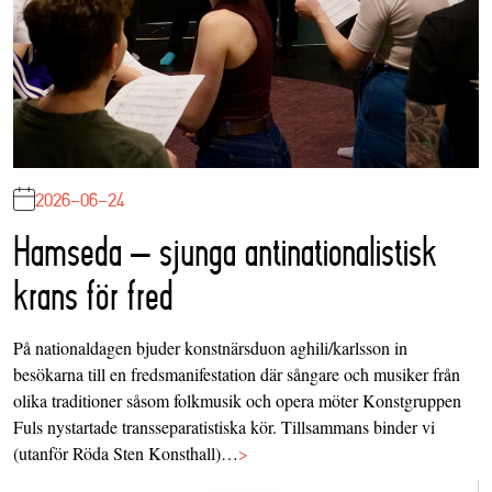
2026-06-24
Hamseda – sjunga antinationalistisk
krans för fred
På nationaldagen bjuder konstnärsduon aghili/karlsson in
besökarna till en fredsmanifestation där sångare och musiker från
olika traditioner såsom folkmusik och opera möter Konstgruppen
Fuls nystartade transseparatistiska kör. Tillsammans binder vi
(utanför Röda Sten Konsthall)…
>