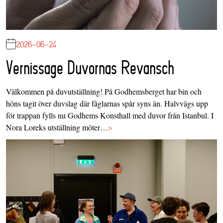
2026-06-24
Vernissage Duvornas Revansch
Välkommen på duvutställning! På Godhemsberget har bin och
höns tagit över duvslag där fåglarnas spår syns än. Halvvägs upp
för trappan fylls nu Godhems Konsthall med duvor från Istanbul. I
Nora Loreks utställning möter…
>