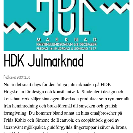
HDK Julmarknad
Publicerat 2013.12.06
Nu är det snart dags för den årliga julmarknaden på HDK –
Högskolan för design och konsthantverk. Studenter i design och
konsthantverk säljer sina egentillverkade produkter som rymmer allt
från heminredning och bruksföremål till smycken och grafisk
formgivning. Du kommer bland annat att hitta emaljbroscher på
Frida Kahlo och Simone de Beauvoir, en ecoplånbok gjord av
återanvänt mjölkpaket, guldförgyllda fingertoppar i silver & brons,