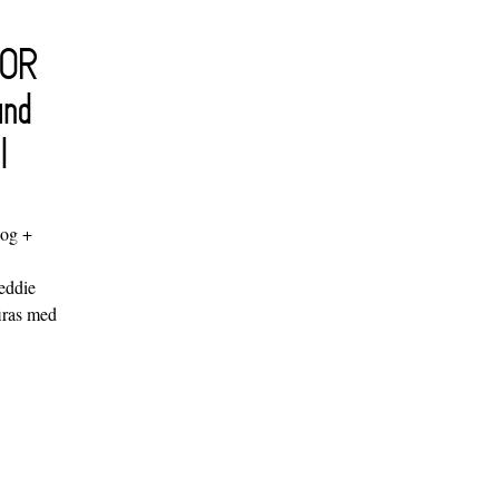
FOR
and
l
log +
"
eddie
iras med