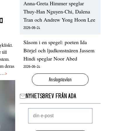
Anna-Greta Himmer speglar
Thuy-Han Nguyen-Chi, Dalena
a
Tran och Andrew Yong Hoon Lee
2026-06-24
Såsom i en spegel: poeten Ida
ykliskt.
Börjel och ljudkonstnären Jassem
 till
Hindi speglar Noor Abed
ystem.
 om deras
2026-06-24
va…
>
Anslagstavlan
NYHETSBREV FRÅN ADA