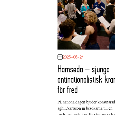
2026-06-24
Hamseda – sjunga
antinationalistisk kra
för fred
På nationaldagen bjuder konstnärs
aghili/karlsson in besökarna till en
fredsmanifestation där sångare och