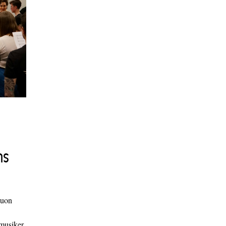
ns
duon
 musiker