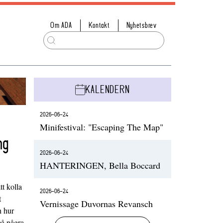
Om ADA
Kontakt
Nyhetsbrev
KALENDERN
2026-06-24
Minifestival: "Escaping The Map"
ng
2026-06-24
HANTERINGEN, Bella Boccard
t kolla
2026-06-24
t
Vernissage Duvornas Revansch
h hur
på några