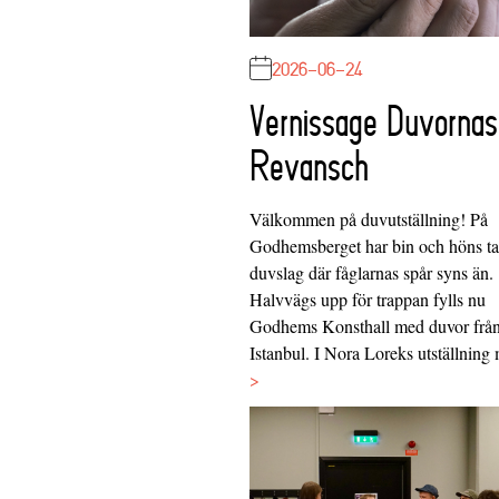
2026-06-24
Vernissage Duvornas
Revansch
Välkommen på duvutställning! På
Godhemsberget har bin och höns tag
duvslag där fåglarnas spår syns än.
Halvvägs upp för trappan fylls nu
Godhems Konsthall med duvor frå
Istanbul. I Nora Loreks utställnin
>