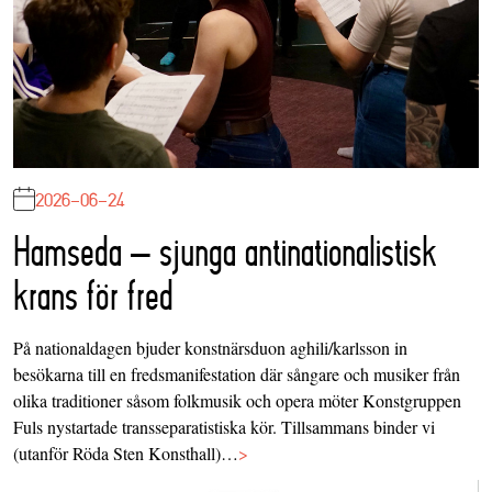
2026-06-24
Hamseda – sjunga antinationalistisk
krans för fred
På nationaldagen bjuder konstnärsduon aghili/karlsson in
besökarna till en fredsmanifestation där sångare och musiker från
olika traditioner såsom folkmusik och opera möter Konstgruppen
Fuls nystartade transseparatistiska kör. Tillsammans binder vi
(utanför Röda Sten Konsthall)…
>