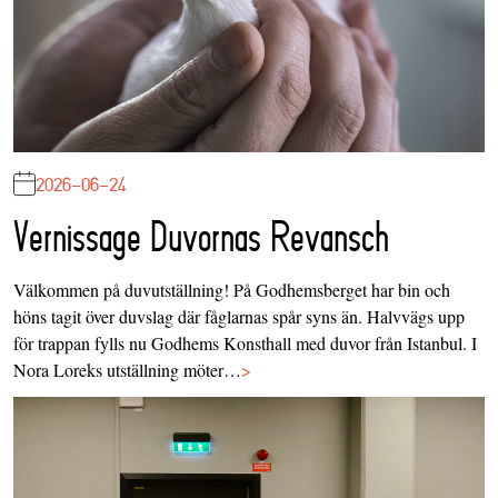
2026-06-24
Vernissage Duvornas Revansch
Välkommen på duvutställning! På Godhemsberget har bin och
höns tagit över duvslag där fåglarnas spår syns än. Halvvägs upp
för trappan fylls nu Godhems Konsthall med duvor från Istanbul. I
Nora Loreks utställning möter…
>