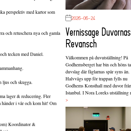
ika perspektiv med kartor som
2026-06-24
Vernissage Duvornas
era och retuschera nya och gamla
Revansch
 och tecken med Daniel.
Välkommen på duvutställning! På
Godhemsberget har bin och höns tag
 sammanhang.
duvslag där fåglarnas spår syns än.
Halvvägs upp för trappan fylls nu
n ljus och skugga.
Godhems Konsthall med duvor frå
Istanbul. I Nora Loreks utställnin
ema lager & reducering. Fler
>
m händer i vår och kom hit! Om
.com) Koordinator &