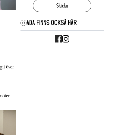
Skicka
ADA FINNS OCKSÅ HÄR
it över
n
g möter…