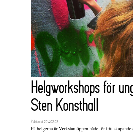
Helgworkshops för un
Sten Konsthall
Publicerat 2014.02.02
På helgerna är Verkstan öppen både för fritt skapande