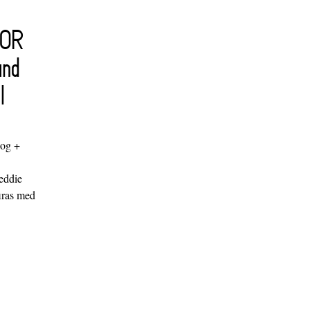
FOR
and
l
log +
"
eddie
iras med