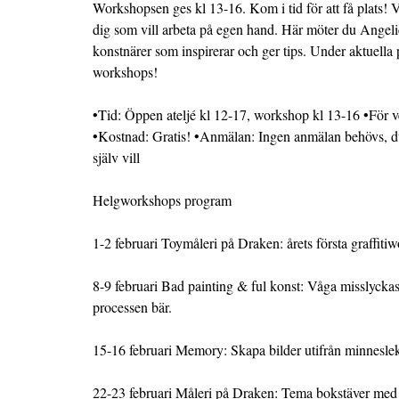
Workshopsen ges kl 13-16. Kom i tid för att få plats! 
dig som vill arbeta på egen hand. Här möter du Angeli
konstnärer som inspirerar och ger tips. Under aktuella 
workshops!
•Tid: Öppen ateljé kl 12-17, workshop kl 13-16 •För v
•Kostnad: Gratis! •Anmälan: Ingen anmälan behövs, du 
själv vill
Helgworkshops program
1-2 februari Toymåleri på Draken: årets första graffiti
8-9 februari Bad painting & ful konst: Våga misslyckas
processen bär.
15-16 februari Memory: Skapa bilder utifrån minnesleka
22-23 februari Måleri på Draken: Tema bokstäver m