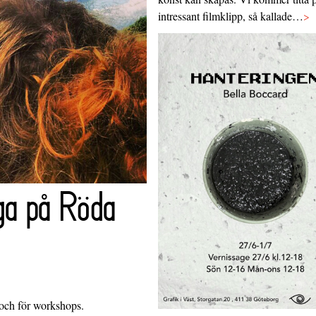
intressant filmklipp, så kallade…
>
ga på Röda
 och för workshops.