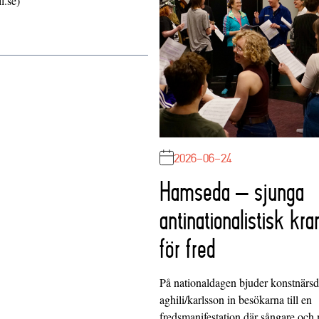
l.se)
2026-06-24
Hamseda – sjunga
antinationalistisk kra
för fred
På nationaldagen bjuder konstnärs
aghili/karlsson in besökarna till en
fredsmanifestation där sångare och