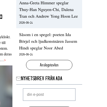
Anna-Greta Himmer speglar
Thuy-Han Nguyen-Chi, Dalena
a
Tran och Andrew Yong Hoon Lee
2026-06-24
Såsom i en spegel: poeten Ida
ykliskt.
Börjel och ljudkonstnären Jassem
 till
Hindi speglar Noor Abed
ystem.
 om deras
2026-06-24
va…
>
Anslagstavlan
NYHETSBREV FRÅN ADA