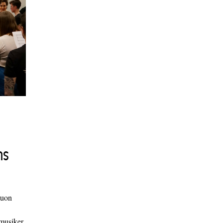
ns
duon
 musiker