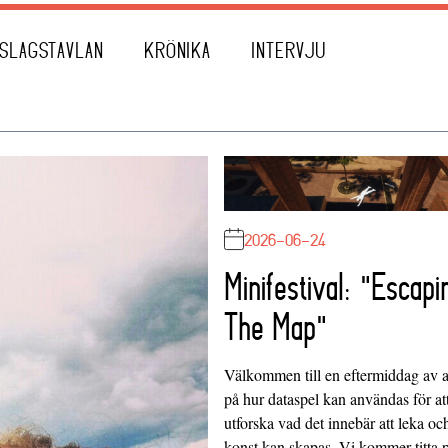
SLAGSTAVLAN
KRÖNIKA
INTERVJU
2026-06-24
Minifestival: "Escapi
The Map"
Välkommen till en eftermiddag av at
på hur dataspel kan användas för at
utforska vad det innebär att leka oc
konst kan skapas. Vi kommer titta 