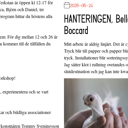
Verkstan är öppen kl 12-17 för
2026-06-24
ca, Björn och Daniel, tre
HANTERINGEN, Bell
program hittar du höstens alla
Boccard
em: För dig mellan 12 och 26 år
kommer till de tillfällen du
Mitt arbete är aldrig linjärt. Det är c
Tryck blir till papper och papper blir
tryck. Installationer blir sorteringss
Jag sätter klot i rullning ovetandes
slutdestination och jag kan inte lo
workshop!
, experimentera och se vart
r och bildliga associationer
ed konstnären Tommy Sveningsson