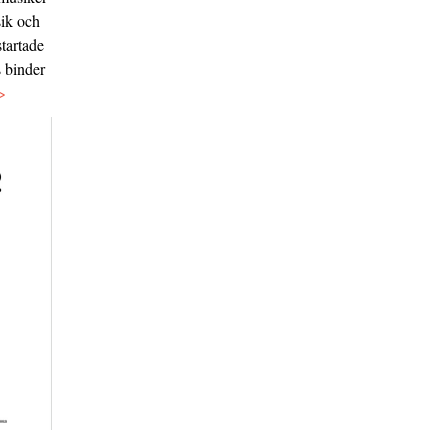
sik och
tartade
s binder
>