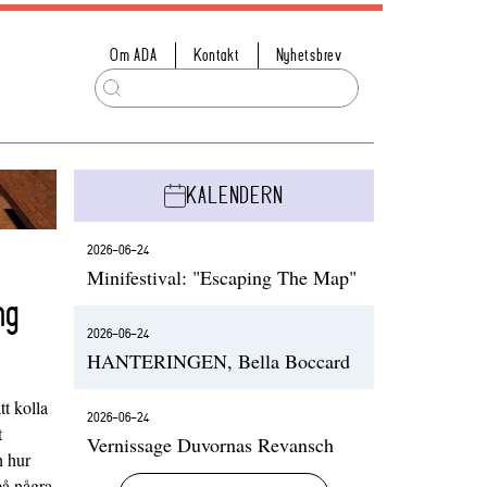
Om ADA
Kontakt
Nyhetsbrev
KALENDERN
2026-06-24
Minifestival: "Escaping The Map"
ng
2026-06-24
HANTERINGEN, Bella Boccard
t kolla
2026-06-24
t
Vernissage Duvornas Revansch
h hur
på några