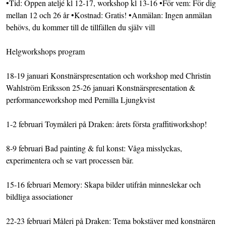
•Tid: Öppen ateljé kl 12-17, workshop kl 13-16 •För vem: För dig
mellan 12 och 26 år •Kostnad: Gratis! •Anmälan: Ingen anmälan
behövs, du kommer till de tillfällen du själv vill
Helgworkshops program
18-19 januari Konstnärspresentation och workshop med Christin
Wahlström Eriksson 25-26 januari Konstnärspresentation &
performanceworkshop med Pernilla Ljungkvist
1-2 februari Toymåleri på Draken: årets första graffitiworkshop!
8-9 februari Bad painting & ful konst: Våga misslyckas,
experimentera och se vart processen bär.
15-16 februari Memory: Skapa bilder utifrån minneslekar och
bildliga associationer
22-23 februari Måleri på Draken: Tema bokstäver med konstnären