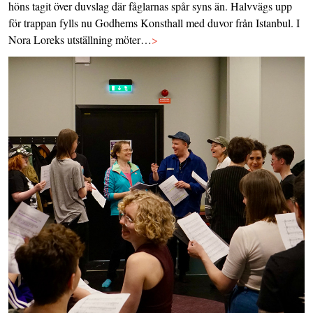
höns tagit över duvslag där fåglarnas spår syns än. Halvvägs upp
för trappan fylls nu Godhems Konsthall med duvor från Istanbul. I
Nora Loreks utställning möter…
>