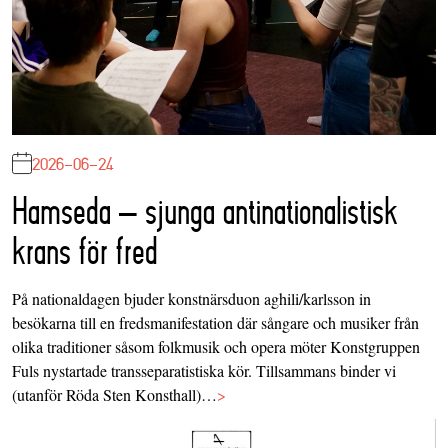
2026-06-24
Hamseda – sjunga antinationalistisk
krans för fred
På nationaldagen bjuder konstnärsduon aghili/karlsson in
besökarna till en fredsmanifestation där sångare och musiker från
olika traditioner såsom folkmusik och opera möter Konstgruppen
Fuls nystartade transseparatistiska kör. Tillsammans binder vi
(utanför Röda Sten Konsthall)…
>