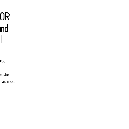
FOR
and
l
log +
"
eddie
iras med