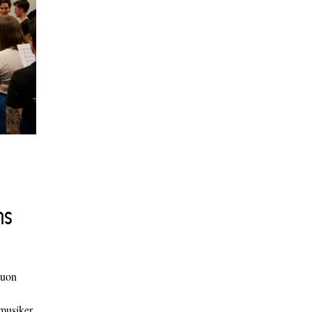
ns
duon
 musiker