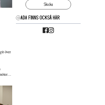
Skicka
ADA FINNS OCKSÅ HÄR
it över
n
g möter…