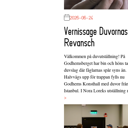
2026-06-24
Vernissage Duvornas
Revansch
Välkommen på duvutställning! På
Godhemsberget har bin och höns tag
duvslag där fåglarnas spår syns än.
Halvvägs upp för trappan fylls nu
Godhems Konsthall med duvor frå
Istanbul. I Nora Loreks utställnin
>