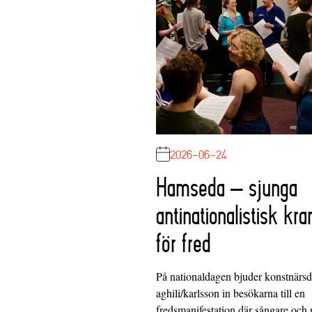
2026-06-24
Hamseda – sjunga
antinationalistisk kra
för fred
På nationaldagen bjuder konstnärs
aghili/karlsson in besökarna till en
fredsmanifestation där sångare och