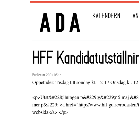
KALENDERN
AN
HFF Kandidatutställni
Publicerat 2007.05.17
Öppettider: Tisdag till söndag kl. 12-17 Onsdag kl. 12
<p>Utst&#228;llningen p&#229;g&#229;r 5 maj &#
mer p&#229; <a href="http://www.hff.gu.se/rodasten/
websida</a>.</p>