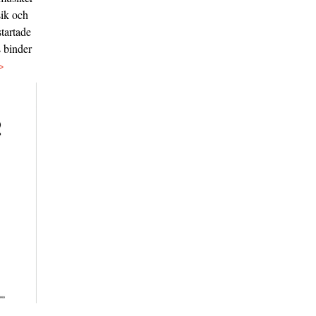
sik och
tartade
s binder
>