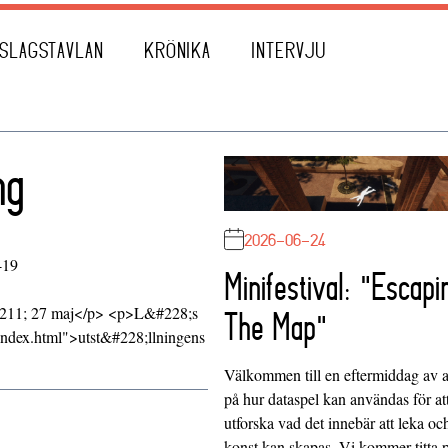
SLAGSTAVLAN
KRÖNIKA
INTERVJU
ng
2026-06-24
-19
Minifestival: "Escapi
8211; 27 maj</p> <p>L&#228;s
The Map"
index.html">utst&#228;llningens
Välkommen till en eftermiddag av at
på hur dataspel kan användas för at
utforska vad det innebär att leka oc
konst kan skapas. Vi kommer titta 