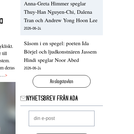
Anna-Greta Himmer speglar
Thuy-Han Nguyen-Chi, Dalena
a
Tran och Andrew Yong Hoon Lee
2026-06-24
Såsom i en spegel: poeten Ida
ykliskt.
Börjel och ljudkonstnären Jassem
 till
Hindi speglar Noor Abed
ystem.
 om deras
2026-06-24
va…
>
Anslagstavlan
NYHETSBREV FRÅN ADA