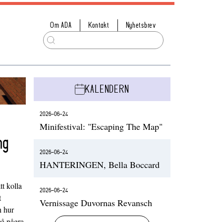
Om ADA
Kontakt
Nyhetsbrev
KALENDERN
2026-06-24
Minifestival: "Escaping The Map"
ng
2026-06-24
HANTERINGEN, Bella Boccard
t kolla
2026-06-24
t
Vernissage Duvornas Revansch
h hur
på några