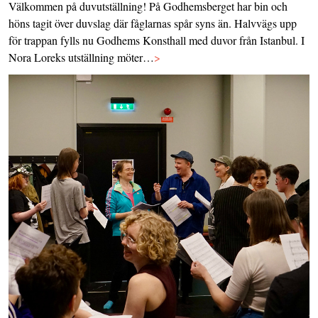
Välkommen på duvutställning! På Godhemsberget har bin och
höns tagit över duvslag där fåglarnas spår syns än. Halvvägs upp
för trappan fylls nu Godhems Konsthall med duvor från Istanbul. I
Nora Loreks utställning möter…
>