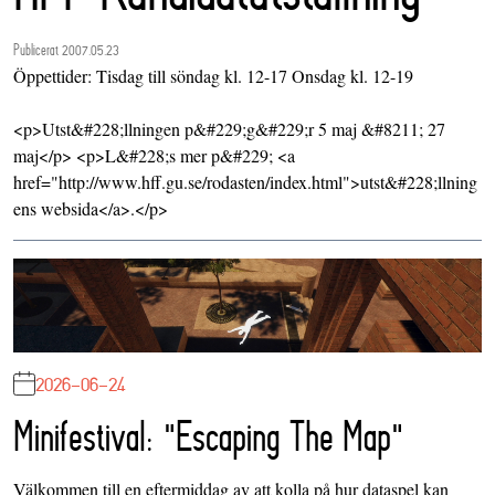
Publicerat 2007.05.23
Öppettider: Tisdag till söndag kl. 12-17 Onsdag kl. 12-19
<p>Utst&#228;llningen p&#229;g&#229;r 5 maj &#8211; 27
maj</p> <p>L&#228;s mer p&#229; <a
href="http://www.hff.gu.se/rodasten/index.html">utst&#228;llning
ens websida</a>.</p>
2026-06-24
Minifestival: "Escaping The Map"
Välkommen till en eftermiddag av att kolla på hur dataspel kan