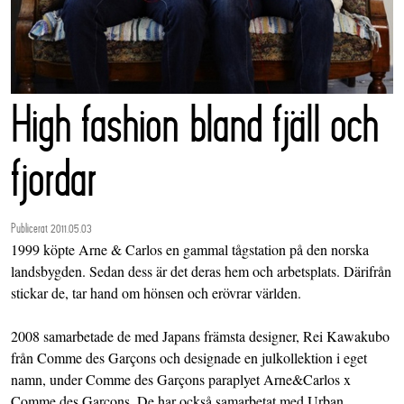
High fashion bland fjäll och
fjordar
Publicerat 2011.05.03
1999 köpte Arne & Carlos en gammal tågstation på den norska
landsbygden. Sedan dess är det deras hem och arbetsplats. Därifrån
stickar de, tar hand om hönsen och erövrar världen.
2008 samarbetade de med Japans främsta designer, Rei Kawakubo
från Comme des Garçons och designade en julkollektion i eget
namn, under Comme des Garçons paraplyet Arne&Carlos x
Comme des Garçons. De har också samarbetat med Urban