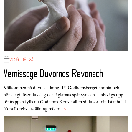
2026-06-24
Vernissage Duvornas Revansch
Välkommen på duvutställning! På Godhemsberget har bin och
höns tagit över duvslag där fåglarnas spår syns än. Halvvägs upp
för trappan fylls nu Godhems Konsthall med duvor från Istanbul. I
Nora Loreks utställning möter…
>