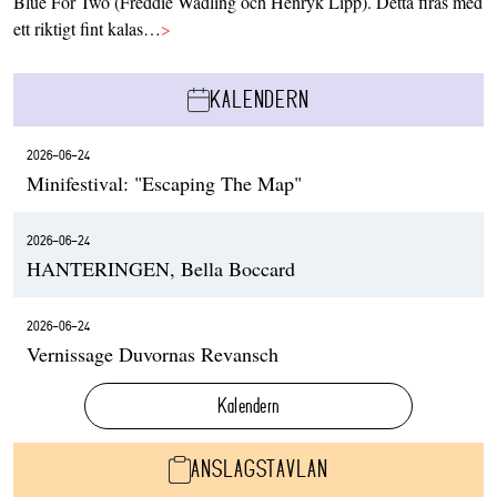
Blue For Two (Freddie Wadling och Henryk Lipp). Detta firas med
ett riktigt fint kalas…
>
KALENDERN
2026-06-24
Minifestival: "Escaping The Map"
2026-06-24
HANTERINGEN, Bella Boccard
2026-06-24
Vernissage Duvornas Revansch
Kalendern
ANSLAGSTAVLAN