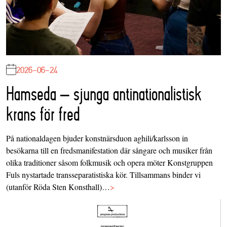
2026-06-24
Hamseda – sjunga antinationalistisk
krans för fred
På nationaldagen bjuder konstnärsduon aghili/karlsson in
besökarna till en fredsmanifestation där sångare och musiker från
olika traditioner såsom folkmusik och opera möter Konstgruppen
Fuls nystartade transseparatistiska kör. Tillsammans binder vi
(utanför Röda Sten Konsthall)…
>