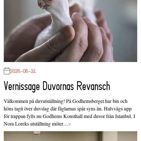
2026-06-24
Vernissage Duvornas Revansch
Välkommen på duvutställning! På Godhemsberget har bin och
höns tagit över duvslag där fåglarnas spår syns än. Halvvägs upp
för trappan fylls nu Godhems Konsthall med duvor från Istanbul. I
Nora Loreks utställning möter…
>