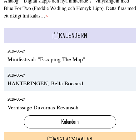
Analog + Digital släpps den nya limiterade 7" vinylsingeln med
Blue For Two (Freddie Wadling och Henryk Lipp). Detta firas med
ett riktigt fint kalas…
>
KALENDERN
2026-06-24
Minifestival: "Escaping The Map"
2026-06-24
HANTERINGEN, Bella Boccard
2026-06-24
Vernissage Duvornas Revansch
Kalendern
ANSLAGSTAVLAN