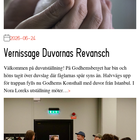
2026-06-24
Vernissage Duvornas Revansch
Välkommen på duvutställning! På Godhemsberget har bin och
höns tagit över duvslag där fåglarnas spår syns än. Halvvägs upp
för trappan fylls nu Godhems Konsthall med duvor från Istanbul. I
Nora Loreks utställning möter…
>