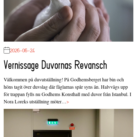
2026-06-24
Vernissage Duvornas Revansch
Välkommen på duvutställning! På Godhemsberget har bin och
höns tagit över duvslag där fåglarnas spår syns än. Halvvägs upp
för trappan fylls nu Godhems Konsthall med duvor från Istanbul. I
Nora Loreks utställning möter…
>