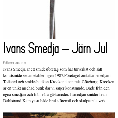
Ivans Smedja – Järn Jul
Publicerat 2012.12.15
Ivans Smedja är ett smidesföretag som har tillverkat och sålt
konstsmide sedan etableringen 1987.Företaget omfattar smedjan i
Tollered och smidesbutiken Krooken i centrala Göteborg. Krooken
är en unikt nischad butik där vi säljer konstsmide. Både från den
egna smedjan och från våra gästsmeder. I smedjan smider Ivan
Dahlstrand Kamiyasu både bruksföremål och skulpturala verk.