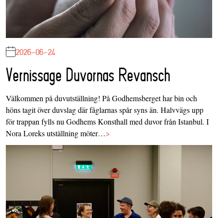
2026-06-24
Vernissage Duvornas Revansch
Välkommen på duvutställning! På Godhemsberget har bin och
höns tagit över duvslag där fåglarnas spår syns än. Halvvägs upp
för trappan fylls nu Godhems Konsthall med duvor från Istanbul. I
Nora Loreks utställning möter…
>