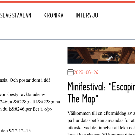
SLAGSTAVLAN
KRÖNIKA
INTERVJU
2026-06-24
sla. Och postar dom i tid!
Minifestival: "Escapi
kortsbestyr avklarade av
The Map"
46;ra &#228;r att l&#228;mna
om du k&#246;per fler!).</p>
Välkommen till en eftermiddag av at
på hur dataspel kan användas för at
utforska vad det innebär att leka oc
g den 9/12 12–15
konst kan skapas. Vi kommer titta 