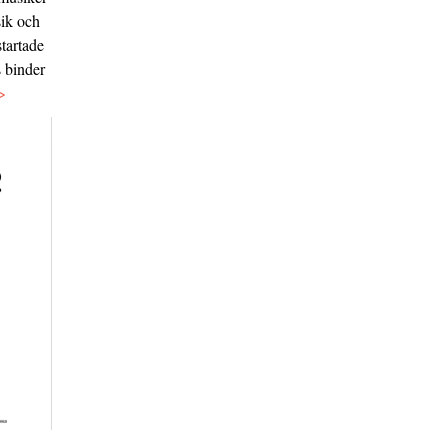
sik och
tartade
s binder
>