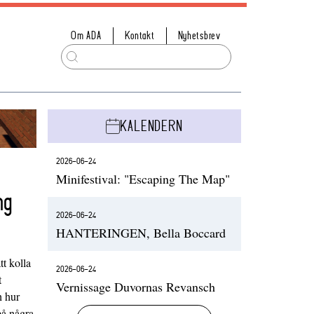
Om ADA
Kontakt
Nyhetsbrev
KALENDERN
2026-06-24
Minifestival: "Escaping The Map"
ng
2026-06-24
HANTERINGEN, Bella Boccard
t kolla
2026-06-24
t
Vernissage Duvornas Revansch
h hur
på några