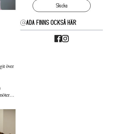
Skicka
ADA FINNS OCKSÅ HÄR
it över
n
g möter…