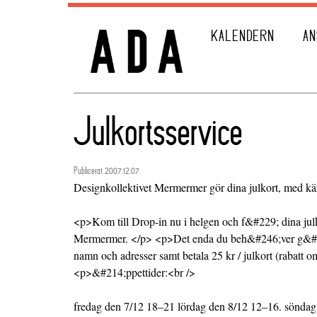
KALENDERN
AN
Julkortsservice
Publicerat 2007.12.07
Designkollektivet Mermermer gör dina julkort, med kän
<p>Kom till Drop-in nu i helgen och f&#229; dina jul
Mermermer. </p> <p>Det enda du beh&#246;ver g&#2
namn och adresser samt betala 25 kr / julkort (rabatt 
<p>&#214;ppettider:<br />
fredag den 7/12 18–21 lördag den 8/12 12–16. sönda