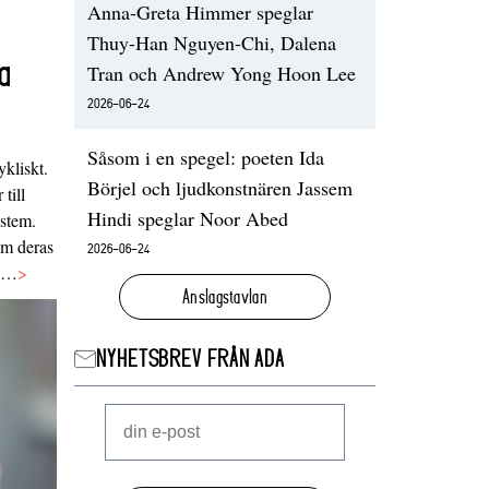
Anna-Greta Himmer speglar
Thuy-Han Nguyen-Chi, Dalena
a
Tran och Andrew Yong Hoon Lee
2026-06-24
Såsom i en spegel: poeten Ida
ykliskt.
Börjel och ljudkonstnären Jassem
 till
Hindi speglar Noor Abed
ystem.
 om deras
2026-06-24
va…
>
Anslagstavlan
NYHETSBREV FRÅN ADA