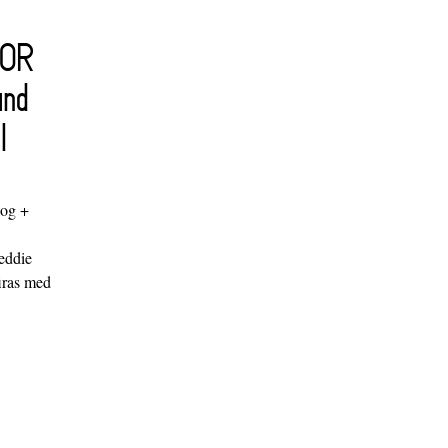
FOR
and
l
log +
"
eddie
iras med