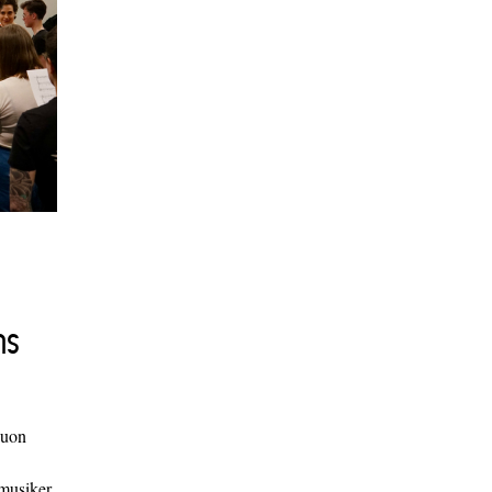
ns
duon
 musiker