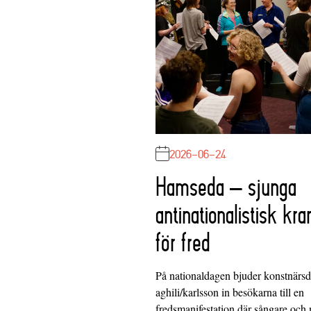
2026-06-24
Hamseda – sjunga
antinationalistisk kra
för fred
På nationaldagen bjuder konstnärs
aghili/karlsson in besökarna till en
fredsmanifestation där sångare och