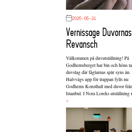
2026-06-24
Vernissage Duvornas
Revansch
Välkommen på duvutställning! På
Godhemsberget har bin och höns tag
duvslag där fåglarnas spår syns än.
Halvvägs upp för trappan fylls nu
Godhems Konsthall med duvor frå
Istanbul. I Nora Loreks utställnin
>