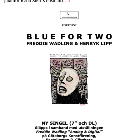
(utanför Röda Sten Konsthall)…
>