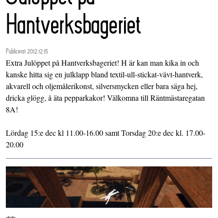
Hantverksbageriet
Publicerat 2012.12.15
Extra Julöppet på Hantverksbageriet! H är kan man kika in och
kanske hitta sig en julklapp bland textil-ull-stickat-vävt-hantverk,
akvarell och oljemålerikonst, silversmycken eller bara säga hej,
dricka glögg, å äta pepparkakor! Välkomna till Räntmästaregatan
8A!
Lördag 15:e dec kl 11.00-16.00 samt Torsdag 20:e dec kl. 17.00-
20.00