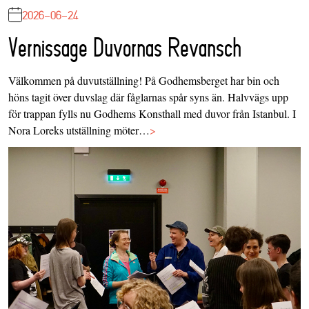
2026-06-24
Vernissage Duvornas Revansch
Välkommen på duvutställning! På Godhemsberget har bin och
höns tagit över duvslag där fåglarnas spår syns än. Halvvägs upp
för trappan fylls nu Godhems Konsthall med duvor från Istanbul. I
Nora Loreks utställning möter…
>