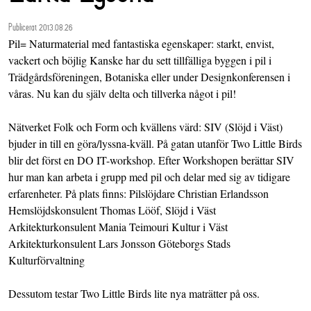
Publicerat 2013.08.26
Pil= Naturmaterial med fantastiska egenskaper: starkt, envist,
vackert och böjlig Kanske har du sett tillfälliga byggen i pil i
Trädgårdsföreningen, Botaniska eller under Designkonferensen i
våras. Nu kan du själv delta och tillverka något i pil!
Nätverket Folk och Form och kvällens värd: SIV (Slöjd i Väst)
bjuder in till en göra/lyssna-kväll. På gatan utanför Two Little Birds
blir det först en DO IT-workshop. Efter Workshopen berättar SIV
hur man kan arbeta i grupp med pil och delar med sig av tidigare
erfarenheter. På plats finns: Pilslöjdare Christian Erlandsson
Hemslöjdskonsulent Thomas Lööf, Slöjd i Väst
Arkitekturkonsulent Mania Teimouri Kultur i Väst
Arkitekturkonsulent Lars Jonsson Göteborgs Stads
Kulturförvaltning
Dessutom testar Two Little Birds lite nya maträtter på oss.