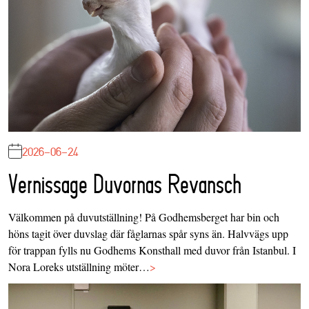
2026-06-24
Vernissage Duvornas Revansch
Välkommen på duvutställning! På Godhemsberget har bin och
höns tagit över duvslag där fåglarnas spår syns än. Halvvägs upp
för trappan fylls nu Godhems Konsthall med duvor från Istanbul. I
Nora Loreks utställning möter…
>