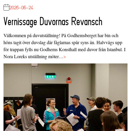
2026-06-24
Vernissage Duvornas Revansch
Välkommen på duvutställning! På Godhemsberget har bin och
höns tagit över duvslag där fåglarnas spår syns än. Halvvägs upp
för trappan fylls nu Godhems Konsthall med duvor från Istanbul. I
Nora Loreks utställning möter…
>