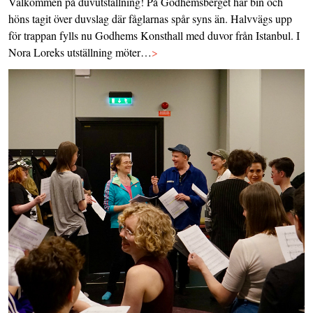
Välkommen på duvutställning! På Godhemsberget har bin och
höns tagit över duvslag där fåglarnas spår syns än. Halvvägs upp
för trappan fylls nu Godhems Konsthall med duvor från Istanbul. I
Nora Loreks utställning möter…
>