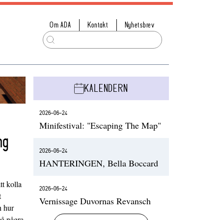
Om ADA
Kontakt
Nyhetsbrev
KALENDERN
2026-06-24
Minifestival: "Escaping The Map"
ng
2026-06-24
HANTERINGEN, Bella Boccard
t kolla
2026-06-24
t
Vernissage Duvornas Revansch
h hur
på några