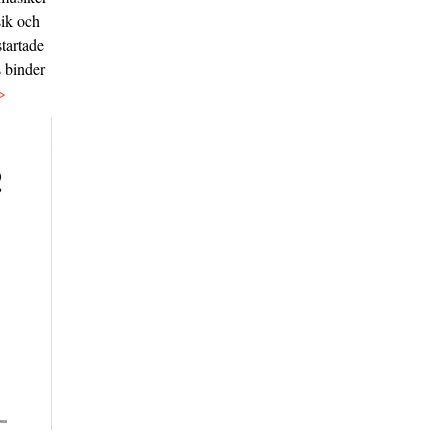
sik och
tartade
s binder
>