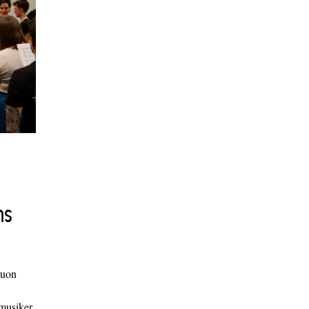
ns
duon
 musiker