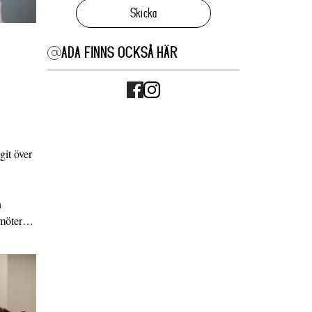
Skicka
ADA FINNS OCKSÅ HÄR
it över
n
g möter…