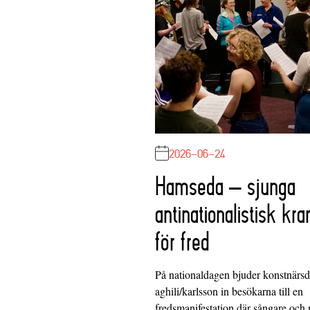
2026-06-24
Hamseda – sjunga
antinationalistisk kra
för fred
På nationaldagen bjuder konstnärs
aghili/karlsson in besökarna till en
fredsmanifestation där sångare och