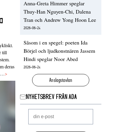
Anna-Greta Himmer speglar
Thuy-Han Nguyen-Chi, Dalena
a
Tran och Andrew Yong Hoon Lee
2026-06-24
Såsom i en spegel: poeten Ida
ykliskt.
Börjel och ljudkonstnären Jassem
 till
Hindi speglar Noor Abed
ystem.
 om deras
2026-06-24
va…
>
Anslagstavlan
NYHETSBREV FRÅN ADA