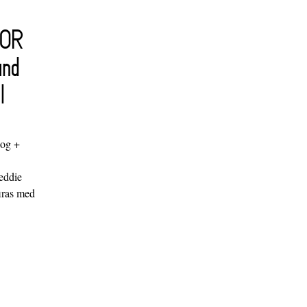
FOR
and
l
log +
"
eddie
iras med