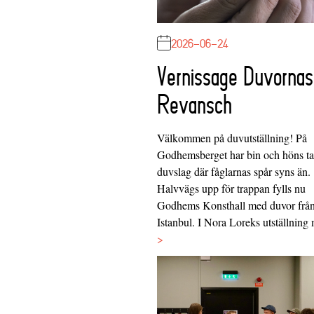
2026-06-24
Vernissage Duvornas
Revansch
Välkommen på duvutställning! På
Godhemsberget har bin och höns tag
duvslag där fåglarnas spår syns än.
Halvvägs upp för trappan fylls nu
Godhems Konsthall med duvor frå
Istanbul. I Nora Loreks utställnin
>