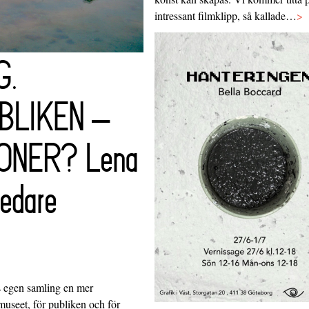
intressant filmklipp, så kallade…
>
G.
BLIKEN –
ONER? Lena
ledare
 egen samling en mer
museet, för publiken och för