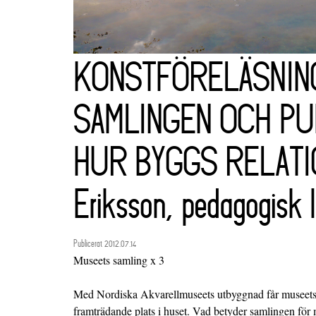
KONSTFÖRELÄSNIN
SAMLINGEN OCH PU
HUR BYGGS RELATI
Eriksson, pedagogisk 
Publicerat 2012.07.14
Museets samling x 3
Med Nordiska Akvarellmuseets utbyggnad får museets
framträdande plats i huset. Vad betyder samlingen för 