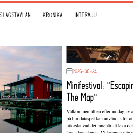
SLAGSTAVLAN
KRÖNIKA
INTERVJU
2026-06-24
Minifestival: "Escapi
The Map"
Välkommen till en eftermiddag av at
på hur dataspel kan användas för at
utforska vad det innebär att leka oc
konst kan skapas. Vi kommer titta 