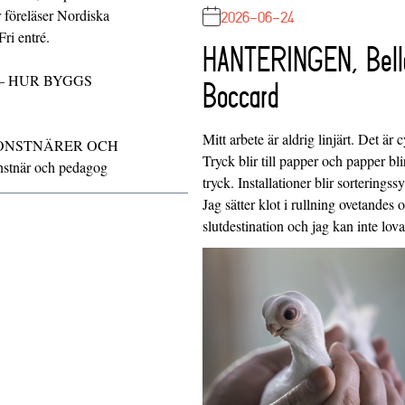
2026-06-24
 föreläser Nordiska
ri entré.
HANTERINGEN, Bell
 – HUR BYGGS
Boccard
Mitt arbete är aldrig linjärt. Det är c
 KONSTNÄRER OCH
Tryck blir till papper och papper blir
stnär och pedagog
tryck. Installationer blir sorteringss
Jag sätter klot i rullning ovetandes
slutdestination och jag kan inte lo