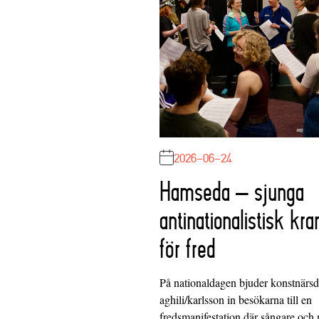
2026-06-24
Hamseda – sjunga
antinationalistisk kra
för fred
På nationaldagen bjuder konstnärs
aghili/karlsson in besökarna till en
fredsmanifestation där sångare och