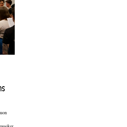
ns
duon
 musiker