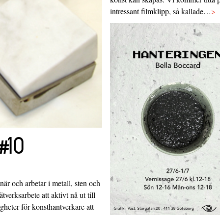
intressant filmklipp, så kallade…
>
#10
är och arbetar i metall, sten och
verksarbete att aktivt nå ut till
heter för konsthantverkare att