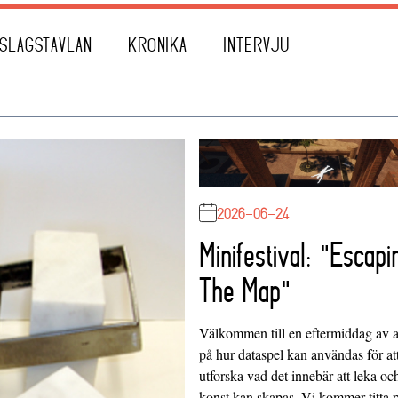
SLAGSTAVLAN
KRÖNIKA
INTERVJU
2026-06-24
Minifestival: "Escapi
The Map"
Välkommen till en eftermiddag av at
på hur dataspel kan användas för at
utforska vad det innebär att leka oc
konst kan skapas. Vi kommer titta 