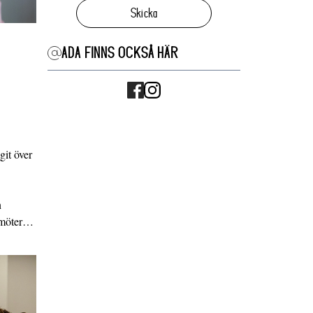
Skicka
ADA FINNS OCKSÅ HÄR
it över
n
g möter…