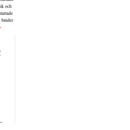
sik och
tartade
s binder
>