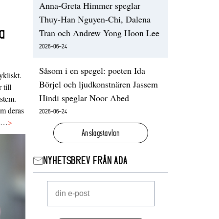
Anna-Greta Himmer speglar
Thuy-Han Nguyen-Chi, Dalena
a
Tran och Andrew Yong Hoon Lee
2026-06-24
Såsom i en spegel: poeten Ida
ykliskt.
Börjel och ljudkonstnären Jassem
 till
Hindi speglar Noor Abed
ystem.
 om deras
2026-06-24
va…
>
Anslagstavlan
NYHETSBREV FRÅN ADA