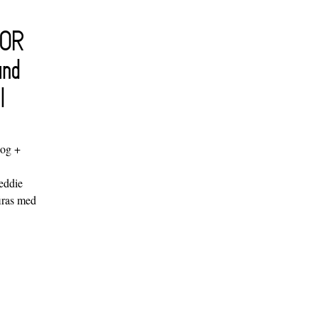
FOR
and
l
log +
"
eddie
iras med