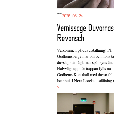
2026-06-24
Vernissage Duvornas
Revansch
Välkommen på duvutställning! På
Godhemsberget har bin och höns tag
duvslag där fåglarnas spår syns än.
Halvvägs upp för trappan fylls nu
Godhems Konsthall med duvor frå
Istanbul. I Nora Loreks utställnin
>