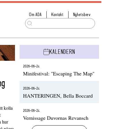
Om ADA
Kontakt
Nyhetsbrev
KALENDERN
2026-06-24
Minifestival: "Escaping The Map"
ng
2026-06-24
HANTERINGEN, Bella Boccard
t kolla
2026-06-24
t
Vernissage Duvornas Revansch
h hur
på några