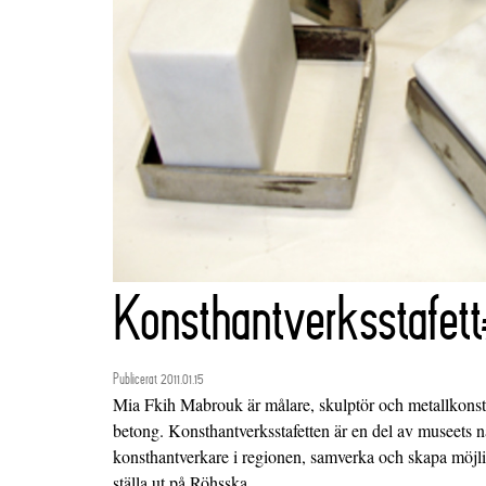
Konsthantverksstafett
Publicerat 2011.01.15
Mia Fkih Mabrouk är målare, skulptör och metallkonstn
betong. Konsthantverksstafetten är en del av museets nät
konsthantverkare i regionen, samverka och skapa möjlig
ställa ut på Röhsska.