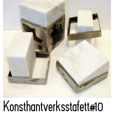
Konsthantverksstafett#10