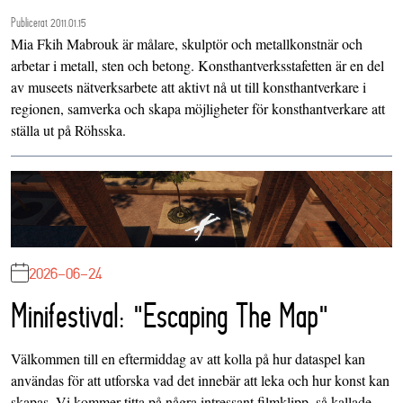
Publicerat 2011.01.15
Mia Fkih Mabrouk är målare, skulptör och metallkonstnär och
arbetar i metall, sten och betong. Konsthantverksstafetten är en del
av museets nätverksarbete att aktivt nå ut till konsthantverkare i
regionen, samverka och skapa möjligheter för konsthantverkare att
ställa ut på Röhsska.
2026-06-24
Minifestival: "Escaping The Map"
Välkommen till en eftermiddag av att kolla på hur dataspel kan
användas för att utforska vad det innebär att leka och hur konst kan
skapas. Vi kommer titta på några intressant filmklipp, så kallade…