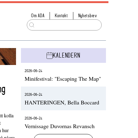
Om ADA
Kontakt
Nyhetsbrev
KALENDERN
2026-06-24
Minifestival: "Escaping The Map"
ng
2026-06-24
HANTERINGEN, Bella Boccard
t kolla
2026-06-24
t
Vernissage Duvornas Revansch
h hur
på några