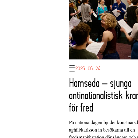
2026-06-24
Hamseda – sjunga
antinationalistisk kra
för fred
På nationaldagen bjuder konstnärs
aghili/karlsson in besökarna till en
fredsmanifestation där sångare och