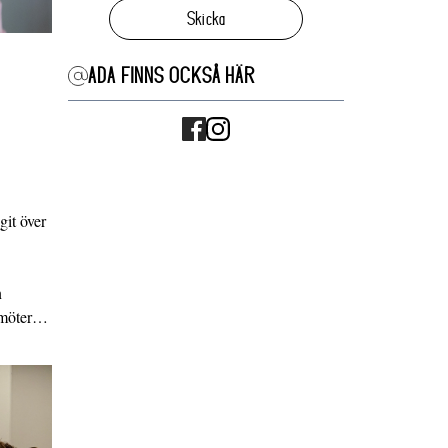
Skicka
ADA FINNS OCKSÅ HÄR
it över
n
g möter…