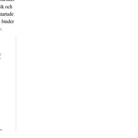
sik och
tartade
s binder
>