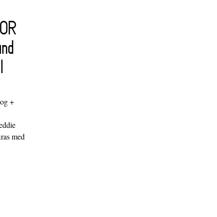
FOR
and
l
log +
"
eddie
iras med