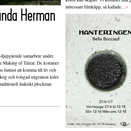
intressant filmklipp, så kallade…
>
anda Herman
 djupgående samarbete under
The Making of Talzar. De kommer
s fantasi att komma till liv och
ig och tvingad migration leder
raditionell Irakiskt plockmat.