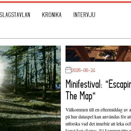
SLAGSTAVLAN
KRÖNIKA
INTERVJU
2026-06-24
Minifestival: "Escapi
The Map"
Välkommen till en eftermiddag av at
på hur dataspel kan användas för at
utforska vad det innebär att leka oc
konst kan skapas. Vi kommer titta 