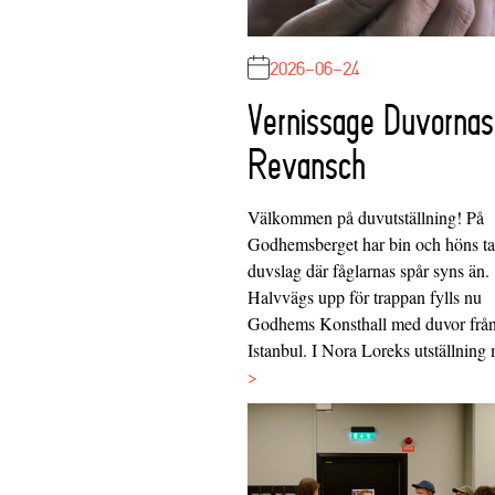
2026-06-24
Vernissage Duvornas
Revansch
Välkommen på duvutställning! På
Godhemsberget har bin och höns tag
duvslag där fåglarnas spår syns än.
Halvvägs upp för trappan fylls nu
Godhems Konsthall med duvor frå
Istanbul. I Nora Loreks utställnin
>