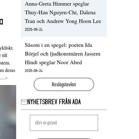
Anna-Greta Himmer speglar
Thuy-Han Nguyen-Chi, Dalena
a
Tran och Andrew Yong Hoon Lee
2026-06-24
Såsom i en spegel: poeten Ida
ykliskt.
Börjel och ljudkonstnären Jassem
 till
Hindi speglar Noor Abed
ystem.
 om deras
2026-06-24
va…
>
Anslagstavlan
NYHETSBREV FRÅN ADA