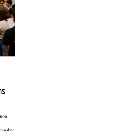
ns
duon
 musiker