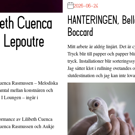
2026-06-24
beth Cuenca
HANTERINGEN, Bell
Boccard
 Lepoutre
Mitt arbete är aldrig linjärt. Det är c
Tryck blir till papper och papper blir
tryck. Installationer blir sorteringss
Jag sätter klot i rullning ovetandes
slutdestination och jag kan inte lo
th Cuenca Rasmussen – Melodiska
t samtal mellan konstnären och
 I Loungen – ingår i
formance av Lilibeth Cuenca
Cuenca Rasmussen och Aukje