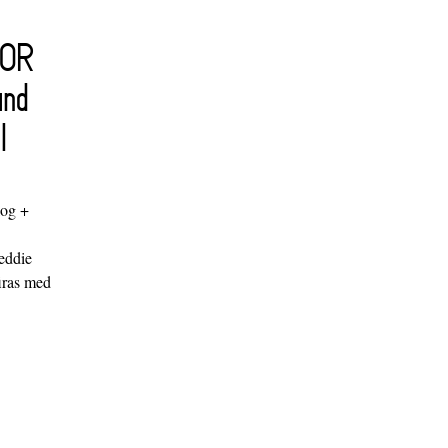
FOR
and
l
log +
"
eddie
iras med