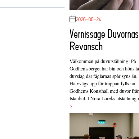
2026-06-24
Vernissage Duvornas
Revansch
Välkommen på duvutställning! På
Godhemsberget har bin och höns tag
duvslag där fåglarnas spår syns än.
Halvvägs upp för trappan fylls nu
Godhems Konsthall med duvor frå
Istanbul. I Nora Loreks utställnin
>