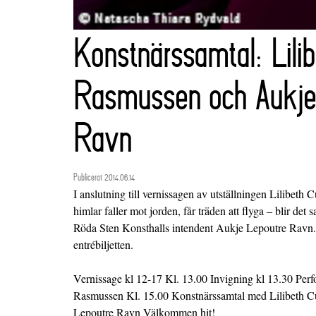
Konstnärssamtal: Lili
Rasmussen och Aukje
Ravn
Publicerat 2014.06.14
I anslutning till vernissagen av utställningen Lilibe
himlar faller mot jorden, får träden att flyga – blir de
Röda Sten Konsthalls intendent Aukje Lepoutre Ravn.
entrébiljetten.
Vernissage kl 12-17 Kl. 13.00 Invigning kl 13.30 Per
Rasmussen Kl. 15.00 Konstnärssamtal med Lilibeth 
Lepoutre Ravn Välkommen hit!