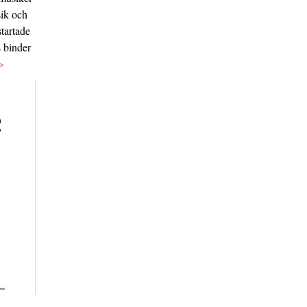
sik och
tartade
s binder
>