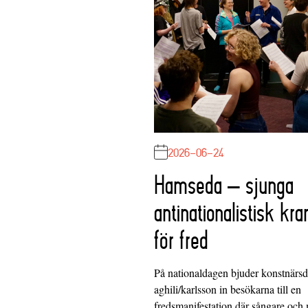
2026-06-24
Hamseda – sjunga
antinationalistisk kra
för fred
På nationaldagen bjuder konstnärs
aghili/karlsson in besökarna till en
fredsmanifestation där sångare och