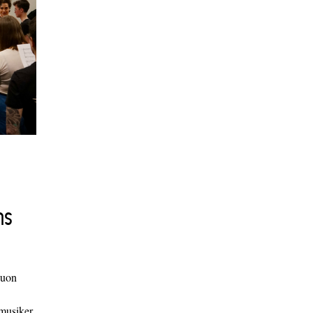
ns
duon
 musiker