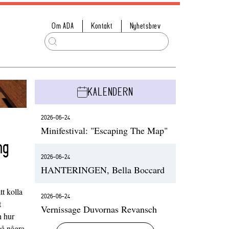
Om ADA
Kontakt
Nyhetsbrev
KALENDERN
2026-06-24
Minifestival: "Escaping The Map"
ng
2026-06-24
HANTERINGEN, Bella Boccard
t kolla
2026-06-24
t
Vernissage Duvornas Revansch
h hur
på några