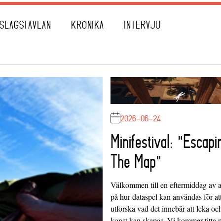
SLAGSTAVLAN
KRÖNIKA
INTERVJU
2026-06-24
Minifestival: "Escapi
The Map"
Välkommen till en eftermiddag av at
på hur dataspel kan användas för at
utforska vad det innebär att leka oc
konst kan skapas. Vi kommer titta 