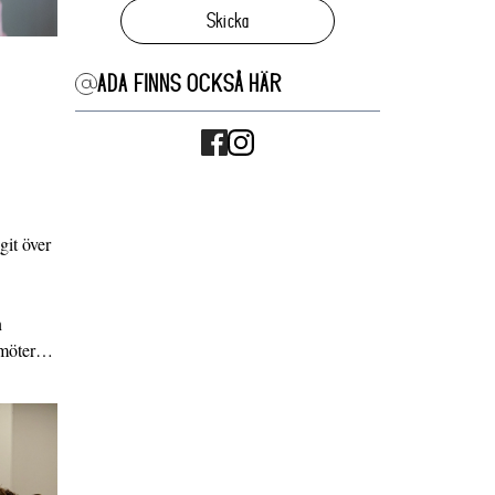
Skicka
ADA FINNS OCKSÅ HÄR
it över
n
g möter…