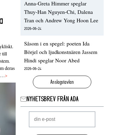
Anna-Greta Himmer speglar
Thuy-Han Nguyen-Chi, Dalena
a
Tran och Andrew Yong Hoon Lee
2026-06-24
Såsom i en spegel: poeten Ida
ykliskt.
Börjel och ljudkonstnären Jassem
 till
Hindi speglar Noor Abed
ystem.
 om deras
2026-06-24
va…
>
Anslagstavlan
NYHETSBREV FRÅN ADA