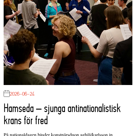
2026-06-24
Hamseda – sjunga antinationalistisk
krans för fred
På nationaldagen bjuder konstnärsduon aghili/karlsson in