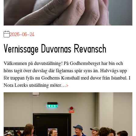
2026-06-24
Vernissage Duvornas Revansch
Välkommen på duvutställning! På Godhemsberget har bin och
höns tagit över duvslag där fåglarnas spår syns än. Halvvägs upp
för trappan fylls nu Godhems Konsthall med duvor från Istanbul. I
Nora Loreks utställning möter…
>