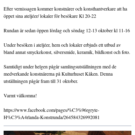
Efter vernissagen kommer konstnärer och konsthantverkare att ha
öppet sina ateljéer/ lokaler för besökare Kl 20-22
Rundan är sedan öppen lördag och söndag 12-13 oktober kl 11-16
Under besöken i ateljéer, hem och lokaler erbjuds ett utbud av
bland annat smyckekonst, silversmide, keramik, bildkonst och foto.
Samtidigt under helgen pågår samlingsutställningen med de
medverkande konstnärerna på Kulturhuset Kåken. Denna
utställningen pågår fram till 31 oktober.
Varmt välkomna!
https://www.facebook.com/pages/%C3%96rgryte-
H%C3%A4rlanda-Konstrunda/264584326992081