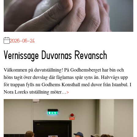
2026-06-24
Vernissage Duvornas Revansch
Välkommen på duvutställning! På Godhemsberget har bin och
höns tagit över duvslag där fåglarnas spår syns än. Halvvägs upp
för trappan fylls nu Godhems Konsthall med duvor från Istanbul. I
Nora Loreks utställning möter…
>