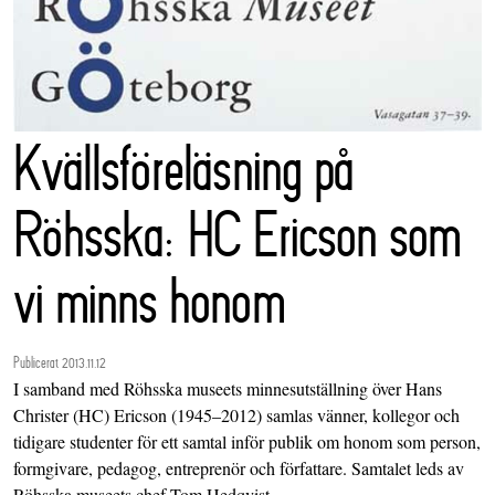
Kvällsföreläsning på
Röhsska: HC Ericson som
vi minns honom
Publicerat 2013.11.12
I samband med Röhsska museets minnesutställning över Hans
Christer (HC) Ericson (1945–2012) samlas vänner, kollegor och
tidigare studenter för ett samtal inför publik om honom som person,
formgivare, pedagog, entreprenör och författare. Samtalet leds av
Röhsska museets chef Tom Hedqvist.