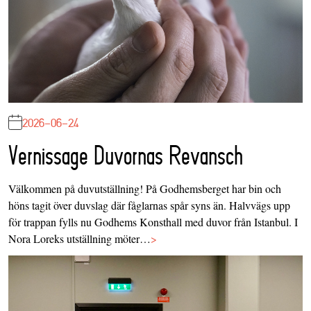
2026-06-24
Vernissage Duvornas Revansch
Välkommen på duvutställning! På Godhemsberget har bin och
höns tagit över duvslag där fåglarnas spår syns än. Halvvägs upp
för trappan fylls nu Godhems Konsthall med duvor från Istanbul. I
Nora Loreks utställning möter…
>