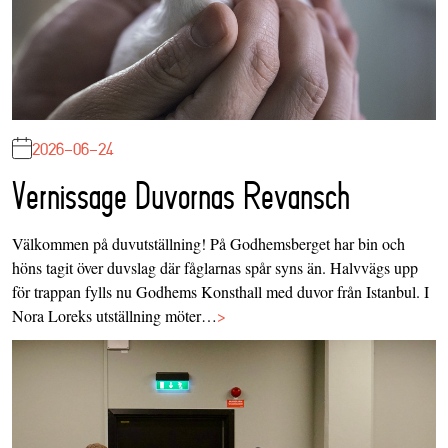
2026-06-24
Vernissage Duvornas Revansch
Välkommen på duvutställning! På Godhemsberget har bin och
höns tagit över duvslag där fåglarnas spår syns än. Halvvägs upp
för trappan fylls nu Godhems Konsthall med duvor från Istanbul. I
Nora Loreks utställning möter…
>