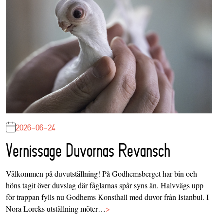
2026-06-24
Vernissage Duvornas Revansch
Välkommen på duvutställning! På Godhemsberget har bin och
höns tagit över duvslag där fåglarnas spår syns än. Halvvägs upp
för trappan fylls nu Godhems Konsthall med duvor från Istanbul. I
Nora Loreks utställning möter…
>