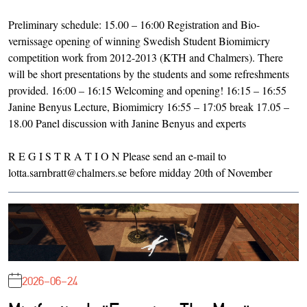
Preliminary schedule: 15.00 – 16:00 Registration and Bio-
vernissage opening of winning Swedish Student Biomimicry
competition work from 2012-2013 (KTH and Chalmers). There
will be short presentations by the students and some refreshments
provided. 16:00 – 16:15 Welcoming and opening! 16:15 – 16:55
Janine Benyus Lecture, Biomimicry 16:55 – 17:05 break 17.05 –
18.00 Panel discussion with Janine Benyus and experts
R E G I S T R A T I O N Please send an e-mail to
lotta.sarnbratt@chalmers.se before midday 20th of November
2026-06-24