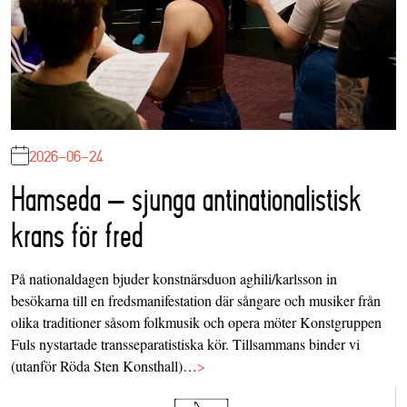
2026-06-24
Hamseda – sjunga antinationalistisk
krans för fred
På nationaldagen bjuder konstnärsduon aghili/karlsson in
besökarna till en fredsmanifestation där sångare och musiker från
olika traditioner såsom folkmusik och opera möter Konstgruppen
Fuls nystartade transseparatistiska kör. Tillsammans binder vi
(utanför Röda Sten Konsthall)…
>