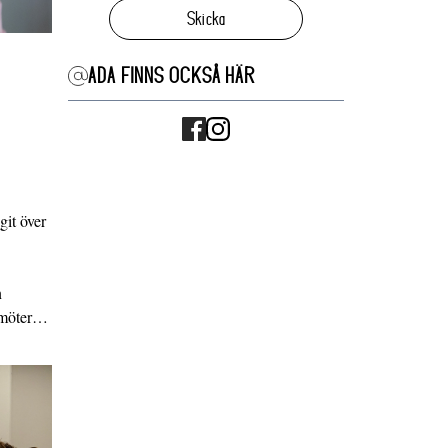
Skicka
ADA FINNS OCKSÅ HÄR
it över
n
g möter…