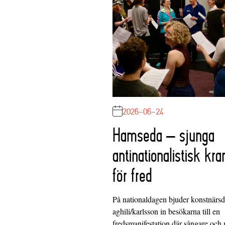
2026-06-24
Hamseda – sjunga
antinationalistisk kra
för fred
På nationaldagen bjuder konstnärs
aghili/karlsson in besökarna till en
fredsmanifestation där sångare och