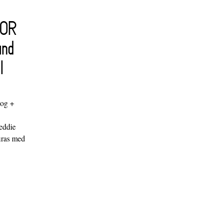
FOR
and
l
log +
"
eddie
iras med