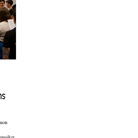
ns
duon
 musiker