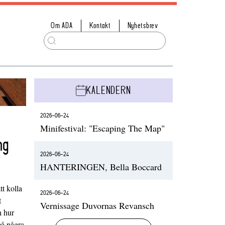
Om ADA
Kontakt
Nyhetsbrev
KALENDERN
2026-06-24
Minifestival: "Escaping The Map"
ng
2026-06-24
HANTERINGEN, Bella Boccard
t kolla
2026-06-24
t
Vernissage Duvornas Revansch
h hur
på några