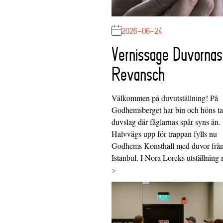
2026-06-24
Vernissage Duvornas
Revansch
Välkommen på duvutställning! På
Godhemsberget har bin och höns tag
duvslag där fåglarnas spår syns än.
Halvvägs upp för trappan fylls nu
Godhems Konsthall med duvor frå
Istanbul. I Nora Loreks utställnin
>