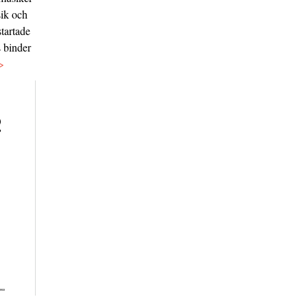
sik och
tartade
s binder
>