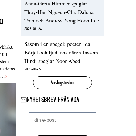
Anna-Greta Himmer speglar
Thuy-Han Nguyen-Chi, Dalena
a
Tran och Andrew Yong Hoon Lee
2026-06-24
Såsom i en spegel: poeten Ida
ykliskt.
Börjel och ljudkonstnären Jassem
 till
Hindi speglar Noor Abed
ystem.
 om deras
2026-06-24
va…
>
Anslagstavlan
NYHETSBREV FRÅN ADA