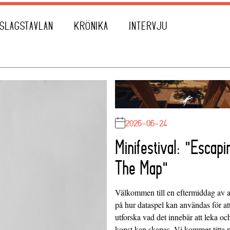
SLAGSTAVLAN
KRÖNIKA
INTERVJU
2026-06-24
Minifestival: "Escapi
The Map"
Välkommen till en eftermiddag av at
på hur dataspel kan användas för at
utforska vad det innebär att leka oc
konst kan skapas. Vi kommer titta 