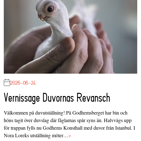
2026-06-24
Vernissage Duvornas Revansch
Välkommen på duvutställning! På Godhemsberget har bin och
höns tagit över duvslag där fåglarnas spår syns än. Halvvägs upp
för trappan fylls nu Godhems Konsthall med duvor från Istanbul. I
Nora Loreks utställning möter…
>