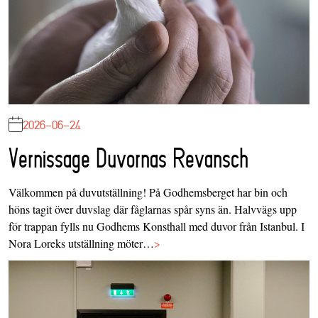
2026-06-24
Vernissage Duvornas Revansch
Välkommen på duvutställning! På Godhemsberget har bin och
höns tagit över duvslag där fåglarnas spår syns än. Halvvägs upp
för trappan fylls nu Godhems Konsthall med duvor från Istanbul. I
Nora Loreks utställning möter…
>