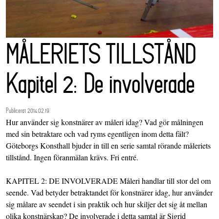
MÅLERIETS TILLSTÅND
Kapitel 2: De involverade
Publicerat 2014.02.19
Hur använder sig konstnärer av måleri idag? Vad gör målningen
med sin betraktare och vad ryms egentligen inom detta fält?
Göteborgs Konsthall bjuder in till en serie samtal rörande måleriets
tillstånd. Ingen föranmälan krävs. Fri entré.
KAPITEL 2: DE INVOLVERADE Måleri handlar till stor del om
seende. Vad betyder betraktandet för konstnärer idag, hur använder
sig målare av seendet i sin praktik och hur skiljer det sig åt mellan
olika konstnärskap? De involverade i detta samtal är Sigrid