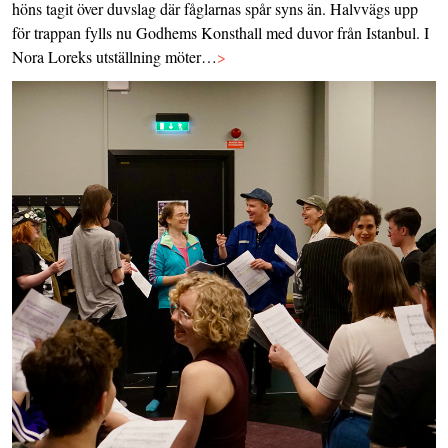
höns tagit över duvslag där fåglarnas spår syns än. Halvvägs upp
för trappan fylls nu Godhems Konsthall med duvor från Istanbul. I
Nora Loreks utställning möter…
>