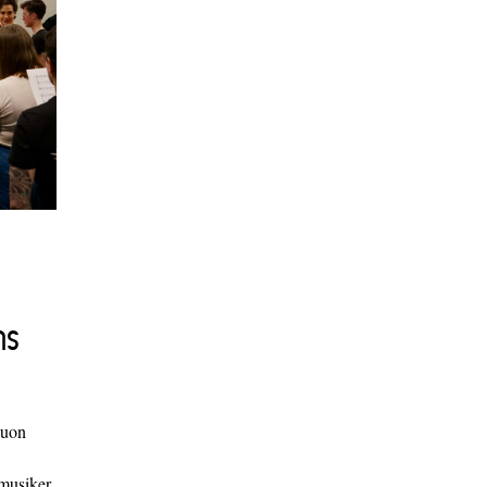
ns
duon
 musiker