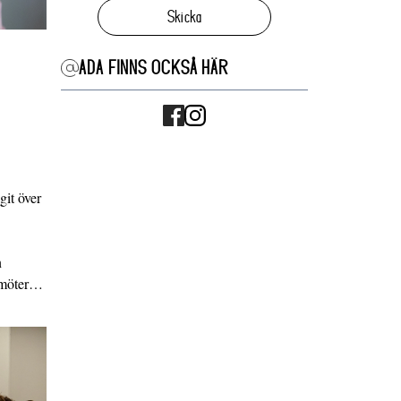
Skicka
ADA FINNS OCKSÅ HÄR
it över
n
g möter…