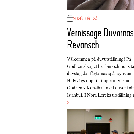
2026-06-24
Vernissage Duvornas
Revansch
Välkommen på duvutställning! På
Godhemsberget har bin och höns tag
duvslag där fåglarnas spår syns än.
Halvvägs upp för trappan fylls nu
Godhems Konsthall med duvor frå
Istanbul. I Nora Loreks utställnin
>