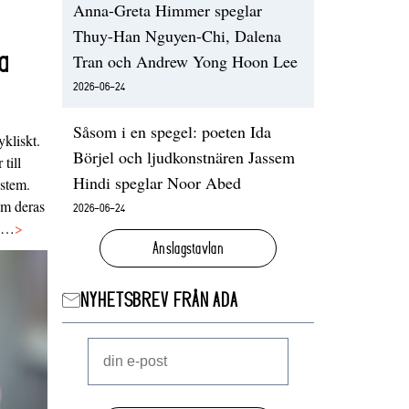
Anna-Greta Himmer speglar
Thuy-Han Nguyen-Chi, Dalena
a
Tran och Andrew Yong Hoon Lee
2026-06-24
Såsom i en spegel: poeten Ida
ykliskt.
Börjel och ljudkonstnären Jassem
 till
Hindi speglar Noor Abed
ystem.
 om deras
2026-06-24
va…
>
Anslagstavlan
NYHETSBREV FRÅN ADA