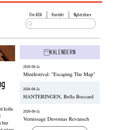
Om ADA
Kontakt
Nyhetsbrev
KALENDERN
2026-06-24
Minifestival: "Escaping The Map"
ng
2026-06-24
HANTERINGEN, Bella Boccard
t kolla
2026-06-24
t
Vernissage Duvornas Revansch
h hur
på några