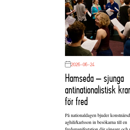
2026-06-24
Hamseda – sjunga
antinationalistisk kra
för fred
På nationaldagen bjuder konstnärs
aghili/karlsson in besökarna till en
fredsmanifestation där sångare och