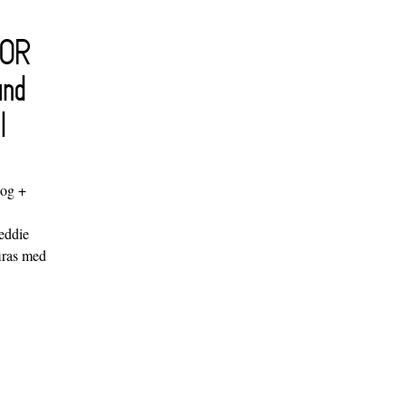
FOR
and
l
log +
"
eddie
iras med