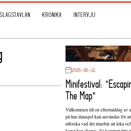
SLAGSTAVLAN
KRÖNIKA
INTERVJU
g
2026-06-24
Minifestival: "Escapi
The Map"
Välkommen till en eftermiddag av at
på hur dataspel kan användas för at
utforska vad det innebär att leka oc
konst kan skapas. Vi kommer titta 