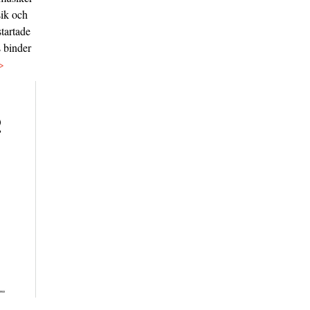
sik och
tartade
s binder
>