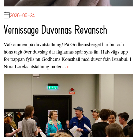
2026-06-24
Vernissage Duvornas Revansch
Välkommen på duvutställning! På Godhemsberget har bin och
höns tagit över duvslag där fåglarnas spår syns än. Halvvägs upp
för trappan fylls nu Godhems Konsthall med duvor från Istanbul. I
Nora Loreks utställning möter…
>