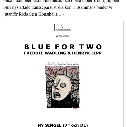
olika traditioner såsom folkmusik och opera möter Konstgruppen
Fuls nystartade transseparatistiska kör. Tillsammans binder vi
(utanför Röda Sten Konsthall)…
>