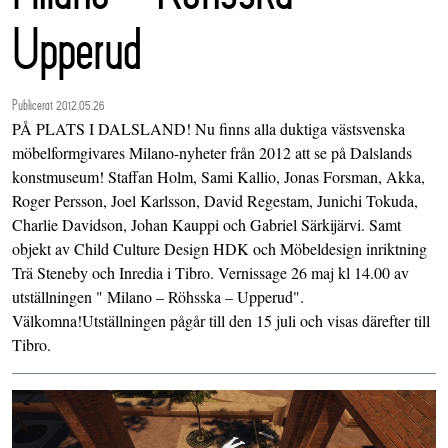
Upperud
Publicerat 2012.05.26
PÅ PLATS I DALSLAND! Nu finns alla duktiga västsvenska
möbelformgivares Milano-nyheter från 2012 att se på Dalslands
konstmuseum! Staffan Holm, Sami Kallio, Jonas Forsman, Akka,
Roger Persson, Joel Karlsson, David Regestam, Junichi Tokuda,
Charlie Davidson, Johan Kauppi och Gabriel Särkijärvi. Samt
objekt av Child Culture Design HDK och Möbeldesign inriktning
Trä Steneby och Inredia i Tibro. Vernissage 26 maj kl 14.00 av
utställningen " Milano – Röhsska – Upperud".
Välkomna!Utställningen pågår till den 15 juli och visas därefter till
Tibro.