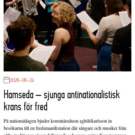
2026-06-24
Hamseda – sjunga antinationalistisk
krans för fred
På nationaldagen bjuder konstnärsduon aghili/karlsson in
besökarna till en fredsmanifestation där sångare och musiker från