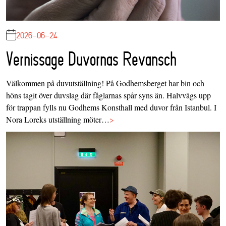
2026-06-24
Vernissage Duvornas Revansch
Välkommen på duvutställning! På Godhemsberget har bin och
höns tagit över duvslag där fåglarnas spår syns än. Halvvägs upp
för trappan fylls nu Godhems Konsthall med duvor från Istanbul. I
Nora Loreks utställning möter…
>