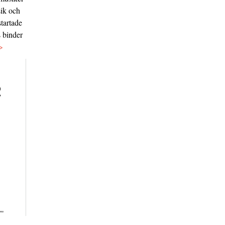
sik och
tartade
s binder
>