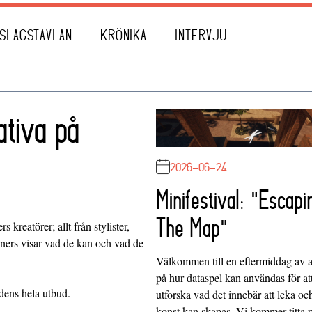
SLAGSTAVLAN
KRÖNIKA
INTERVJU
tiva på
2026-06-24
Minifestival: "Escapi
The Map"
 kreatörer; allt från stylister,
gners visar vad de kan och vad de
Välkommen till en eftermiddag av at
på hur dataspel kan användas för at
dens hela utbud.
utforska vad det innebär att leka oc
konst kan skapas. Vi kommer titta 