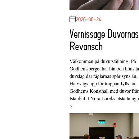
2026-06-24
Vernissage Duvornas
Revansch
Välkommen på duvutställning! På
Godhemsberget har bin och höns tag
duvslag där fåglarnas spår syns än.
Halvvägs upp för trappan fylls nu
Godhems Konsthall med duvor frå
Istanbul. I Nora Loreks utställnin
>