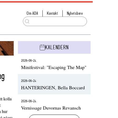
Om ADA
Kontakt
Nyhetsbrev
KALENDERN
2026-06-24
Minifestival: "Escaping The Map"
ng
2026-06-24
HANTERINGEN, Bella Boccard
t kolla
2026-06-24
t
Vernissage Duvornas Revansch
h hur
på några