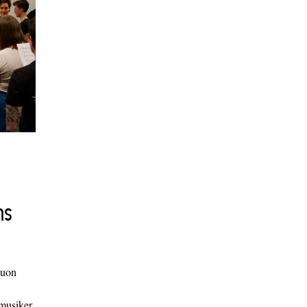
ns
duon
 musiker