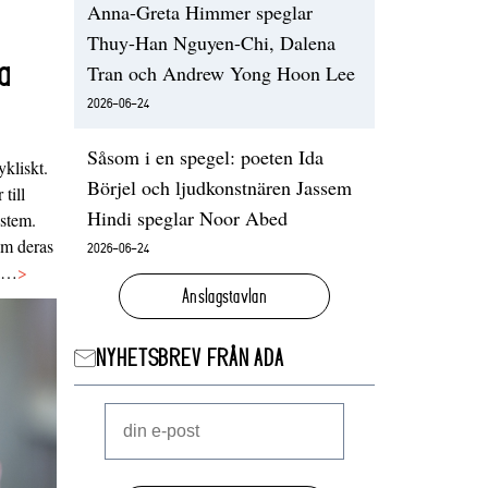
Anna-Greta Himmer speglar
Thuy-Han Nguyen-Chi, Dalena
a
Tran och Andrew Yong Hoon Lee
2026-06-24
Såsom i en spegel: poeten Ida
ykliskt.
Börjel och ljudkonstnären Jassem
 till
Hindi speglar Noor Abed
ystem.
 om deras
2026-06-24
va…
>
Anslagstavlan
NYHETSBREV FRÅN ADA