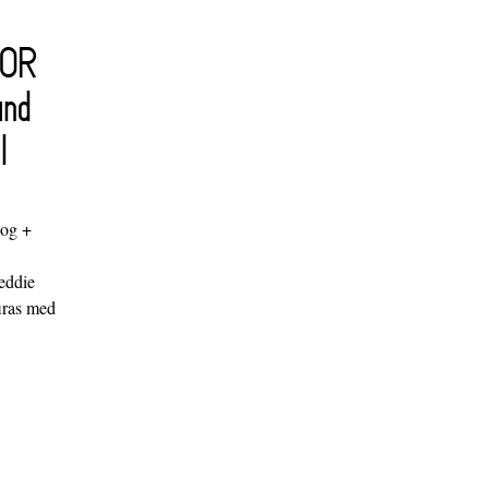
FOR
and
l
log +
"
eddie
iras med