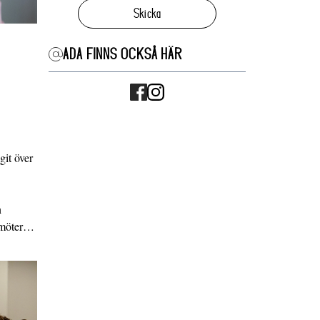
Skicka
ADA FINNS OCKSÅ HÄR
it över
n
g möter…