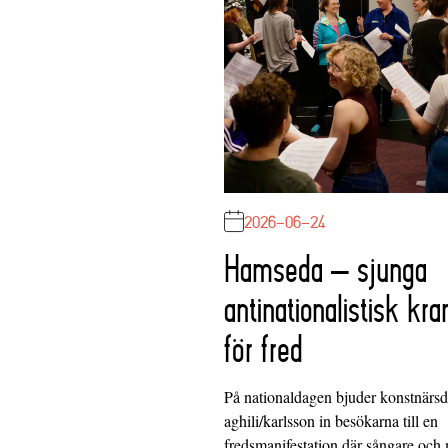
2026-06-24
Hamseda – sjunga
antinationalistisk kra
för fred
På nationaldagen bjuder konstnärs
aghili/karlsson in besökarna till en
fredsmanifestation där sångare och