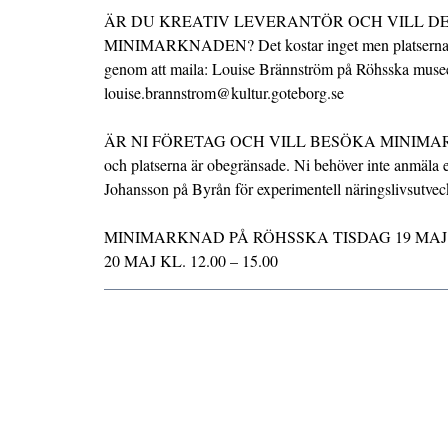
ÄR DU KREATIV LEVERANTÖR OCH VILL DE
MINIMARKNADEN? Det kostar inget men platserna ä
genom att maila: Louise Brännström på Röhsska musee
louise.brannstrom@kultur.goteborg.se
ÄR NI FÖRETAG OCH VILL BESÖKA MINIMARKN
och platserna är obegränsade. Ni behöver inte anmäla e
Johansson på Byrån för experimentell näringslivsutve
MINIMARKNAD PÅ RÖHSSKA TISDAG 19 MAJ KL
20 MAJ KL. 12.00 – 15.00