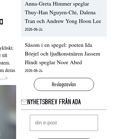
Anna-Greta Himmer speglar
Thuy-Han Nguyen-Chi, Dalena
a
Tran och Andrew Yong Hoon Lee
2026-06-24
Såsom i en spegel: poeten Ida
ykliskt.
Börjel och ljudkonstnären Jassem
 till
Hindi speglar Noor Abed
ystem.
 om deras
2026-06-24
va…
>
Anslagstavlan
NYHETSBREV FRÅN ADA