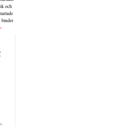
sik och
tartade
s binder
>