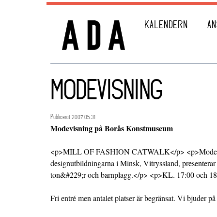
KALENDERN
AN
MODEVISNING
Publicerat 2007.05.31
Modevisning på Borås Konstmuseum
<p>MILL OF FASHION CATWALK</p> <p>Modestu
designutbildningarna i Minsk, Vitryssland, presenterar 
ton&#229;r och barnplagg.</p> <p>KL. 17:00 och 18
Fri entré men antalet platser är begränsat. Vi bjuder på