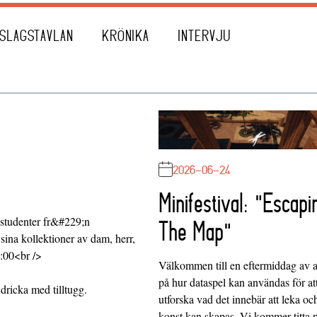
SLAGSTAVLAN
KRÖNIKA
INTERVJU
2026-06-24
Minifestival: "Escapi
denter fr&#229;n
The Map"
sina kollektioner av dam, herr,
:00<br />
Välkommen till en eftermiddag av at
på hur dataspel kan användas för at
 dricka med tilltugg.
utforska vad det innebär att leka oc
konst kan skapas. Vi kommer titta 