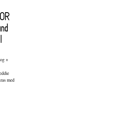
FOR
and
l
log +
"
eddie
iras med