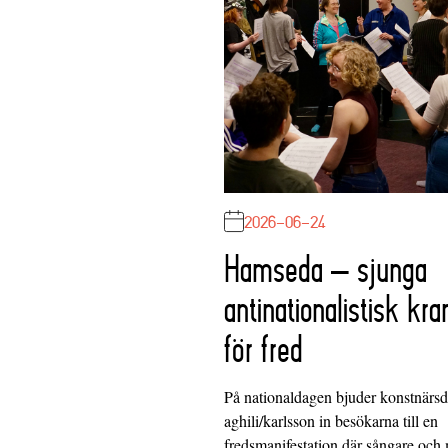
2026-06-24
Hamseda – sjunga
antinationalistisk kra
för fred
På nationaldagen bjuder konstnärs
aghili/karlsson in besökarna till en
fredsmanifestation där sångare och