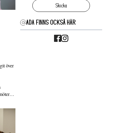
Skicka
ADA FINNS OCKSÅ HÄR
it över
n
g möter…