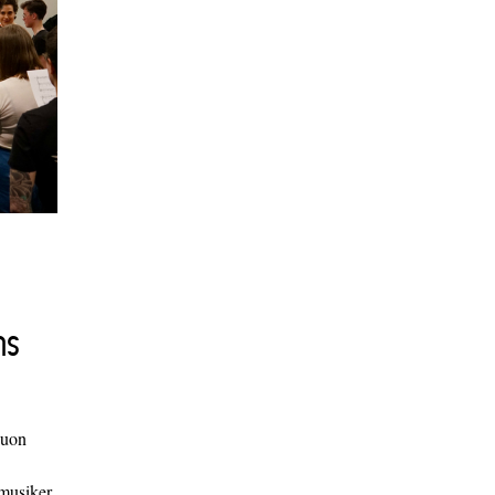
ns
duon
 musiker