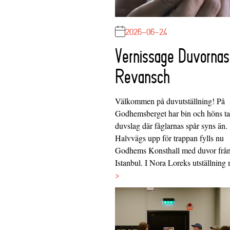
2026-06-24
Vernissage Duvornas
Revansch
Välkommen på duvutställning! På
Godhemsberget har bin och höns tag
duvslag där fåglarnas spår syns än.
Halvvägs upp för trappan fylls nu
Godhems Konsthall med duvor frå
Istanbul. I Nora Loreks utställnin
>