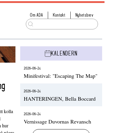
Om ADA
Kontakt
Nyhetsbrev
KALENDERN
2026-06-24
Minifestival: "Escaping The Map"
ng
2026-06-24
HANTERINGEN, Bella Boccard
t kolla
2026-06-24
t
Vernissage Duvornas Revansch
h hur
på några