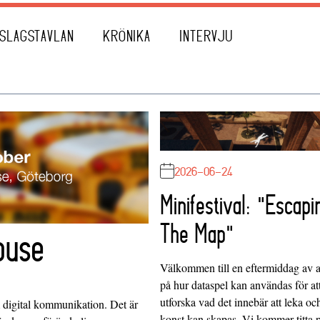
SLAGSTAVLAN
KRÖNIKA
INTERVJU
2026-06-24
Minifestival: "Escapi
The Map"
ouse
Välkommen till en eftermiddag av at
på hur dataspel kan användas för at
utforska vad det innebär att leka oc
 digital kommunikation. Det är
konst kan skapas. Vi kommer titta 