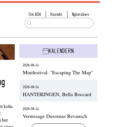
Om ADA
Kontakt
Nyhetsbrev
KALENDERN
2026-06-24
Minifestival: "Escaping The Map"
ng
2026-06-24
HANTERINGEN, Bella Boccard
t kolla
2026-06-24
t
Vernissage Duvornas Revansch
h hur
på några