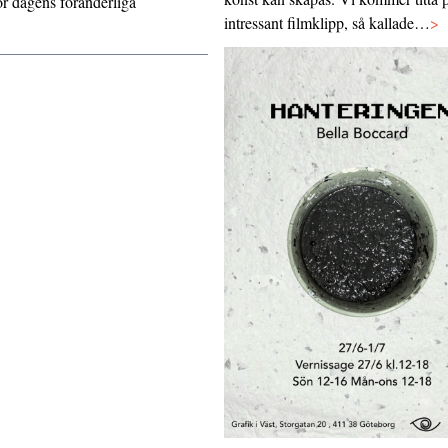
för dagens föränderliga
intressant filmklipp, så kallade…
>