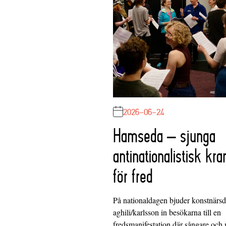
2026-06-24
Hamseda – sjunga
antinationalistisk kra
för fred
På nationaldagen bjuder konstnärs
aghili/karlsson in besökarna till en
fredsmanifestation där sångare och