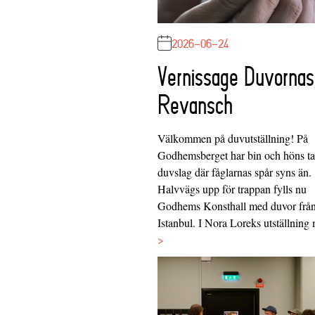
2026-06-24
Vernissage Duvornas
Revansch
Välkommen på duvutställning! På
Godhemsberget har bin och höns tag
duvslag där fåglarnas spår syns än.
Halvvägs upp för trappan fylls nu
Godhems Konsthall med duvor frå
Istanbul. I Nora Loreks utställnin
>