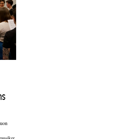
ns
duon
 musiker