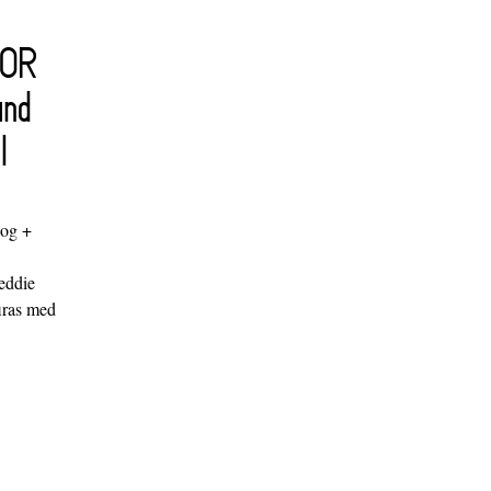
FOR
and
l
log +
"
eddie
iras med