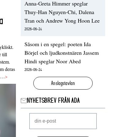
Anna-Greta Himmer speglar
Thuy-Han Nguyen-Chi, Dalena
a
Tran och Andrew Yong Hoon Lee
2026-06-24
Såsom i en spegel: poeten Ida
ykliskt.
Börjel och ljudkonstnären Jassem
 till
Hindi speglar Noor Abed
ystem.
 om deras
2026-06-24
va…
>
Anslagstavlan
NYHETSBREV FRÅN ADA