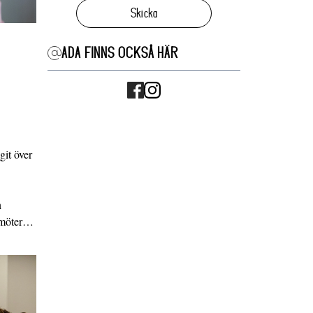
Skicka
ADA FINNS OCKSÅ HÄR
it över
n
g möter…