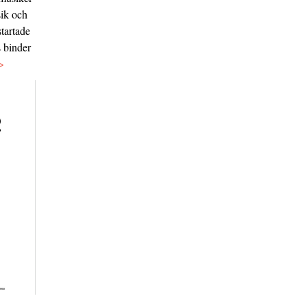
sik och
tartade
s binder
>