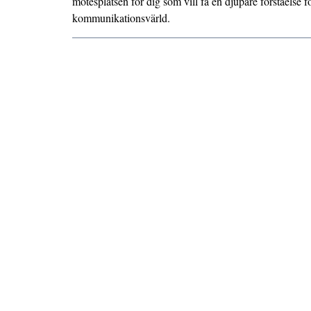
mötesplatsen för dig som vill få en djupare förståelse 
kommunikationsvärld.