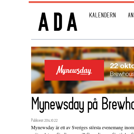
KALENDERN
AN
Mynewsday på Brewh
Publicerat 2014.10.22
Mynewsday är ett av Sveriges största evenemang inom