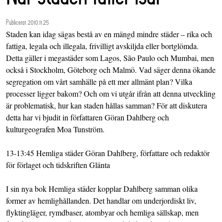
Publicerat 2010.11.25
Staden kan idag sägas bestå av en mängd mindre städer – rika och
fattiga, legala och illegala, frivilligt avskiljda eller bortglömda.
Detta gäller i megastäder som Lagos, São Paulo och Mumbai, men
också i Stockholm, Göteborg och Malmö. Vad säger denna ökande
segregation om vårt samhälle på ett mer allmänt plan? Vilka
processer ligger bakom? Och om vi utgår ifrån att denna utveckling
är problematisk, hur kan staden hållas samman? För att diskutera
detta har vi bjudit in författaren Göran Dahlberg och
kulturgeografen Moa Tunström.
13-13:45 Hemliga städer Göran Dahlberg, författare och redaktör
för förlaget och tidskriften Glänta
I sin nya bok Hemliga städer kopplar Dahlberg samman olika
former av hemlighållanden. Det handlar om underjordiskt liv,
flyktingläger, rymdbaser, atombyar och hemliga sällskap, men