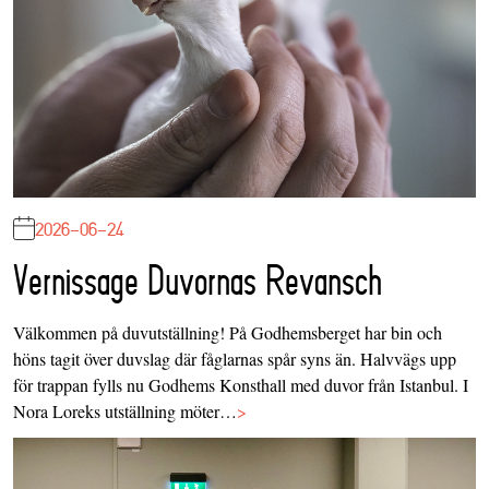
2026-06-24
Vernissage Duvornas Revansch
Välkommen på duvutställning! På Godhemsberget har bin och
höns tagit över duvslag där fåglarnas spår syns än. Halvvägs upp
för trappan fylls nu Godhems Konsthall med duvor från Istanbul. I
Nora Loreks utställning möter…
>