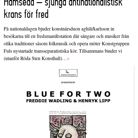
Hamseda – sjunga antinationalistisk
krans för fred
På nationaldagen bjuder konstnärsduon aghili/karlsson in
besökarna till en fredsmanifestation där sångare och musiker från
olika traditioner såsom folkmusik och opera möter Konstgruppen
Fuls nystartade transseparatistiska kör. Tillsammans binder vi
(utanför Röda Sten Konsthall)…
>