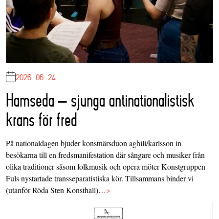
2026-06-24
Hamseda – sjunga antinationalistisk
krans för fred
På nationaldagen bjuder konstnärsduon aghili/karlsson in
besökarna till en fredsmanifestation där sångare och musiker från
olika traditioner såsom folkmusik och opera möter Konstgruppen
Fuls nystartade transseparatistiska kör. Tillsammans binder vi
(utanför Röda Sten Konsthall)…
>