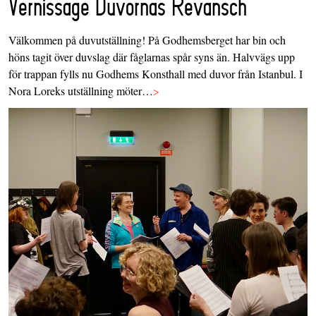
Vernissage Duvornas Revansch
Välkommen på duvutställning! På Godhemsberget har bin och
höns tagit över duvslag där fåglarnas spår syns än. Halvvägs upp
för trappan fylls nu Godhems Konsthall med duvor från Istanbul. I
Nora Loreks utställning möter…
>