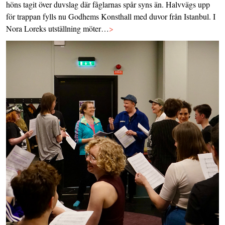
höns tagit över duvslag där fåglarnas spår syns än. Halvvägs upp
för trappan fylls nu Godhems Konsthall med duvor från Istanbul. I
Nora Loreks utställning möter…
>