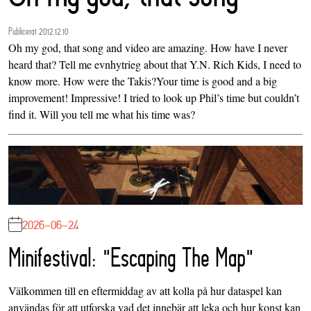
Publicerat 2012.12.10
Oh my god, that song and video are amazing. How have I never
heard that? Tell me evnhytrieg about that Y.N. Rich Kids, I need to
know more. How were the Takis?Your time is good and a big
improvement! Impressive! I tried to look up Phil’s time but couldn’t
find it. Will you tell me what his time was?
2026-06-24
Minifestival: "Escaping The Map"
Välkommen till en eftermiddag av att kolla på hur dataspel kan
användas för att utforska vad det innebär att leka och hur konst kan