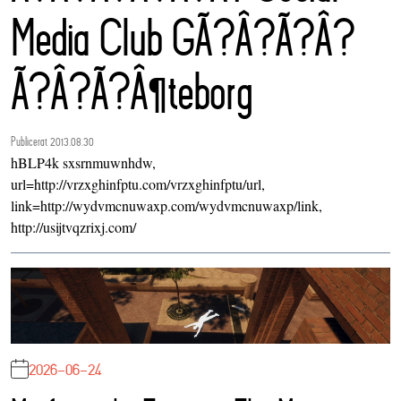
Media Club GÃ?Â?Ã?Â?
Ã?Â?Ã?Â¶teborg
Publicerat 2013.08.30
hBLP4k sxsrnmuwnhdw,
url=http://vrzxghinfptu.com/vrzxghinfptu/url,
link=http://wydvmcnuwaxp.com/wydvmcnuwaxp/link,
http://usijtvqzrixj.com/
2026-06-24