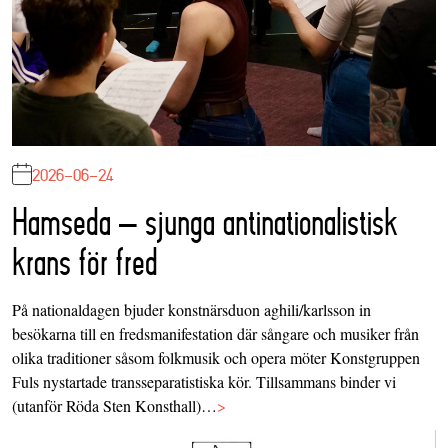
2026-06-24
Hamseda – sjunga antinationalistisk
krans för fred
På nationaldagen bjuder konstnärsduon aghili/karlsson in
besökarna till en fredsmanifestation där sångare och musiker från
olika traditioner såsom folkmusik och opera möter Konstgruppen
Fuls nystartade transseparatistiska kör. Tillsammans binder vi
(utanför Röda Sten Konsthall)…
>