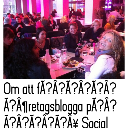
Om att fÃ?Â?Ã?Â?Ã?Â?
Ã?Â¶retagsblogga pÃ?Â?
Ã?Â?Ã?Â?Ã?Â¥ Social