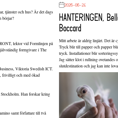
2026-06-24
r, tjänster och hus? Är det dags
HANTERINGEN, Bell
n börjar?
Boccard
Mitt arbete är aldrig linjärt. Det är c
FRONT, lektor vid Formlinjen på
Tryck blir till papper och papper blir
älvständig formgivare i The
tryck. Installationer blir sorteringss
Jag sätter klot i rullning ovetandes
slutdestination och jag kan inte lo
Business, Viktoria Swedish ICT.
, frivilligt och med ökad
i Stockholm. Han forskar kring
ino samt författare till två