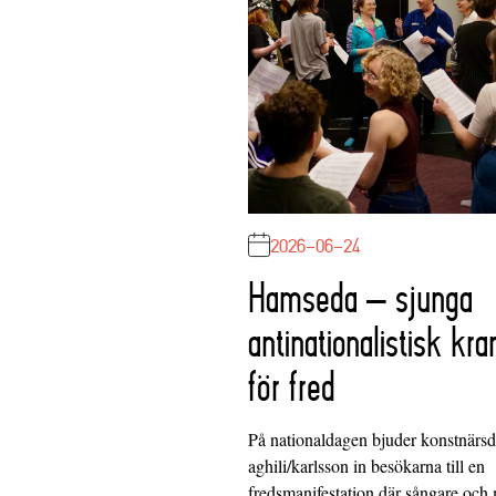
2026-06-24
Hamseda – sjunga
antinationalistisk kra
för fred
På nationaldagen bjuder konstnärs
aghili/karlsson in besökarna till en
fredsmanifestation där sångare och