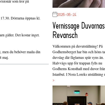
visionär som tror på
2026-06-24
 17.30. Dörrarna öppnas kl.
Vernissage Duvornas
Revansch
rn gäller. Det kostar inget.
Välkommen på duvutställning! På
Godhemsberget har bin och höns tag
kt, men du behöver maila din
duvslag där fåglarnas spår syns än.
4 maj.
Halvvägs upp för trappan fylls nu
Godhems Konsthall med duvor frå
Istanbul. I Nora Loreks utställnin
>