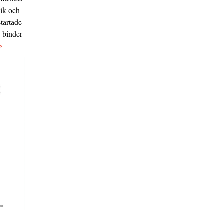
sik och
tartade
s binder
>