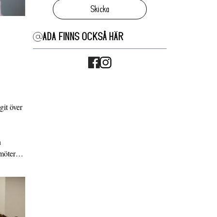
Skicka
ADA FINNS OCKSÅ HÄR
it över
n
g möter…