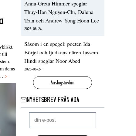
Anna-Greta Himmer speglar
Thuy-Han Nguyen-Chi, Dalena
a
Tran och Andrew Yong Hoon Lee
2026-06-24
Såsom i en spegel: poeten Ida
ykliskt.
Börjel och ljudkonstnären Jassem
 till
Hindi speglar Noor Abed
ystem.
 om deras
2026-06-24
va…
>
Anslagstavlan
NYHETSBREV FRÅN ADA