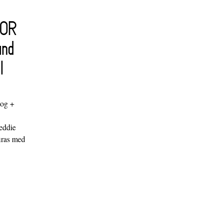
FOR
and
l
log +
"
eddie
iras med