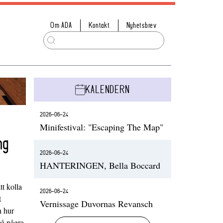
Om ADA
Kontakt
Nyhetsbrev
KALENDERN
2026-06-24
Minifestival: "Escaping The Map"
ng
2026-06-24
HANTERINGEN, Bella Boccard
t kolla
2026-06-24
t
Vernissage Duvornas Revansch
h hur
på några