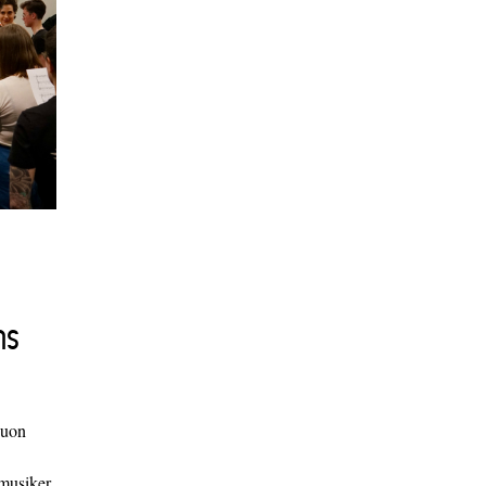
ns
duon
 musiker