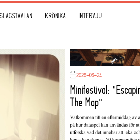
SLAGSTAVLAN
KRÖNIKA
INTERVJU
2026-06-24
Minifestival: "Escapi
The Map"
Välkommen till en eftermiddag av at
på hur dataspel kan användas för at
utforska vad det innebär att leka oc
konst kan skapas. Vi kommer titta 